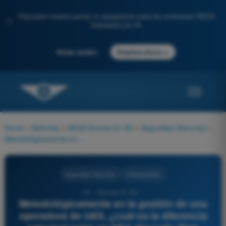
Descubre nuestro portal: tu preparación para los exámenes AESA
✨
impulsada por IA.
→
Iniciar sesión
Empieza ahora
Home
>
Materias
>
AESA Drones A1-A3
>
Seguridad (Security)
>
Metodológicamente en la gestión de una operadora de UAS, ¿cuál es la diferencia principal entre un SRA (Security Risk Assessment / Evaluación de Protección) y un SORA (Evaluación de Seguridad Operacional)?
Seguridad (Security)
4 Respuestas
91 - Drones A1-A3 -
Metodológicamente en la gestión de una
operadora de UAS, ¿cuál es la diferencia