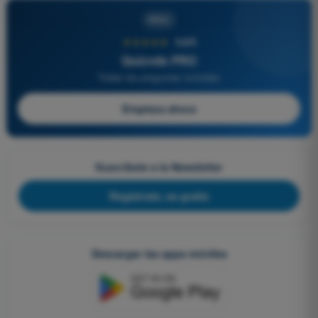
PRO
★★★★★
4,6/5
Quizvds PRO
Todas las preguntas incluidas
Empieza ahora
Suscríbete a la Newsletter
Regístrate, es gratis
Descargar las apps móviles