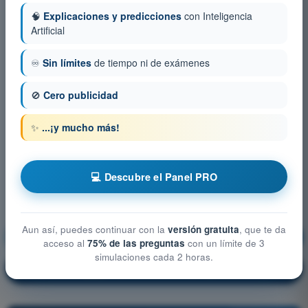
🧠
Explicaciones y predicciones
con Inteligencia
Artificial
♾️
Sin límites
de tiempo ni de exámenes
🚫
Cero publicidad
✨
...¡y mucho más!
💻 Descubre el Panel PRO
Aun así, puedes continuar con la
versión gratuita
, que te da
Seguridad (Security)
¡Entrenamiento!
acceso al
75% de las preguntas
con un límite de 3
simulaciones cada 2 horas.
Explicación de la pregunta
🔒
PRO