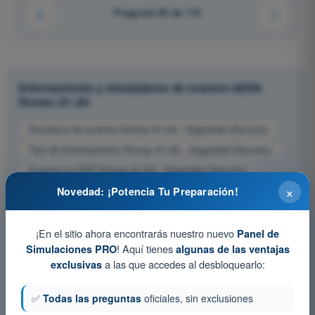
Pregunta 92 de 110
Entrenamiento y simuladores de examen AESA
Drones A1-A3
Simulacro de examen Drones A1-A3 - Seguridad (Security)
Test de Entrenamiento Drones A1-A3 - Seguridad (Security)
Examen en PDF Drones A1-A3 - Seguridad (Security)
×
Novedad: ¡Potencia Tu Preparación!
¡En el sitio ahora encontrarás nuestro nuevo
Panel de
! Aquí tienes
Simulaciones PRO
algunas de las ventajas
a las que accedes al desbloquearlo:
exclusivas
✅
Todas las preguntas
oficiales, sin exclusiones