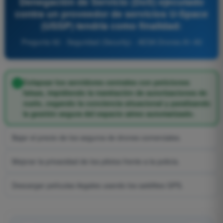
Denegación de Servicio (DoS) ejecutado
contra un proveedor de servicios U-Space
(USSP) tendría como finalidad:
Pregunta 92 - Seguridad (Security) - AESA Drones A1-A3
Colapsar los servidores centrales con peticiones
falsas, impidiendo la tramitación de autorizaciones de
vuelo, cegando la conciencia situacional y paralizando
la gestión segura del espacio aéreo automatizado.
Bajar el precio de los seguros de drones comerciales.
Mejorar la privacidad de los pilotos frente a la policía.
Descargar películas ilegales usando los satélites GPS.