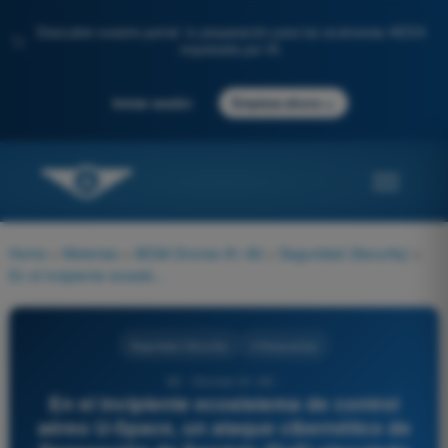
Descubre nuestro portal: tu preparación para los exámenes AESA
✨
impulsada por IA.
→
Iniciar sesión
Empieza ahora
Home
>
Materias
>
AESA Drones A1-A3
>
Seguridad (Security)
>
En el incipiente ecosistema de control aéreo U-Space, un ataque cibernético de Denegación de Servicio (DoS) ejecutado contra un proveedor de servicios U-Space (USSP) tendría como finalidad:
Seguridad (Security)
4 Respuestas
92 - Drones A1-A3 -
En el incipiente ecosistema de control
aéreo U-Space, un ataque cibernético de