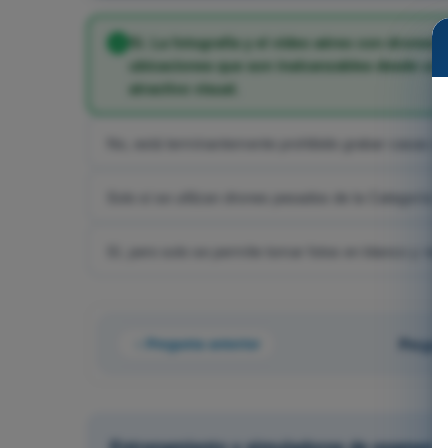
Sí. La fotografía y el vídeo aéreo con drones r
ubicaciones que son inalcanzables desde una
atractivo visual.
No, está terminantemente prohibido grabar casas en
Solo si se utilizan drones pesados de la Categoría Ce
Sí, pero solo se permite tomar fotos en blanco y neg
Pregunta anterior
Pregun
Entrenamiento y simuladores de examen