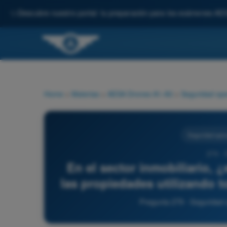
✨
Descubre nuestro portal: tu preparación para los exámenes AE
Home
>
Materias
>
AESA Drones A1-A3
>
Seguridad ope
Seguridad oper
279 - 
En el sector inmobiliario, ¿
las propiedades utilizando 
Pregunta 279 - Seguridad