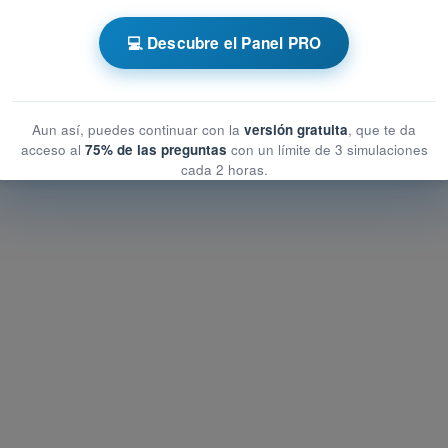
ional
💻 Descubre el Panel PRO
cional
Aun así, puedes continuar con la
versión gratuita
, que te da
acceso al
75% de las preguntas
con un límite de 3 simulaciones
cada 2 horas.