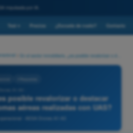
SA impulsada por IA.
Test
Precios
¿Escuela de vuelo?
Contacto
▾
racional
>
En el sector inmobiliario, ¿es posible revalorizar o destacar las propiedades utilizando tomas aéreas realizadas con UAS?
acional
4 Respuestas
Drones A1-A3 -
es posible revalorizar o destacar
tomas aéreas realizadas con UAS?
 operacional - AESA Drones A1-A3