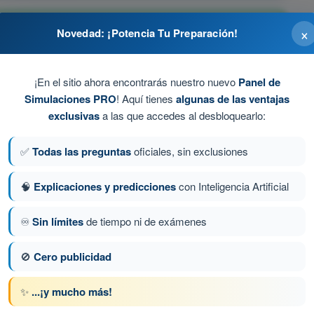
esaltan características arquitectónicas, parcelas y
×
Novedad: ¡Potencia Tu Preparación!
 perspectiva terrestre, mejorando enormemente su
¡En el sitio ahora encontrarás nuestro nuevo
Panel de
Simulaciones PRO
! Aquí tienes
algunas de las ventajas
 España por la Ley de Protección de Datos.
exclusivas
a las que accedes al desbloquearlo:
rtificada.
✅
Todas las preguntas
oficiales, sin exclusiones
ro por motivos de privacidad.
🧠
Explicaciones y predicciones
con Inteligencia Artificial
♾️
Sin límites
de tiempo ni de exámenes
ta 75 de 485
Siguiente pregunta
🚫
Cero publicidad
✨
...¡y mucho más!
 AESA Drones A1-A3