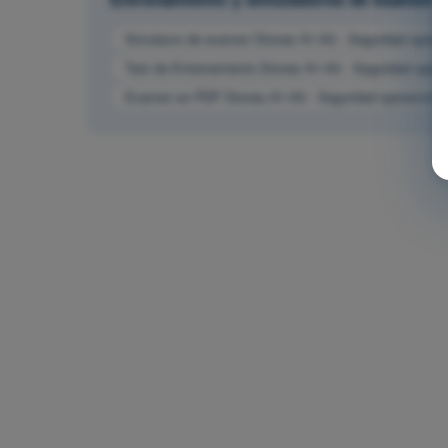
Simulacro de examen Drones A1-A3 - Seguridad operac
Test de Entrenamiento Drones A1-A3 - Seguridad opera
Examen en PDF Drones A1-A3 - Seguridad operacional