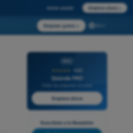
Iniciar sesión
Empieza ahora
→
Empezar gratis
→
ES
PRO
★★★★★
4,6/5
Quizvds PRO
Todas las preguntas incluidas
Empieza ahora
Suscríbete a la Newsletter