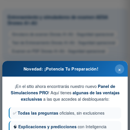
Entrenamiento y simuladores de examen AESA
Drones A1-A3
Simulacro de examen Drones A1-A3 - Seguridad operacional
Test de Entrenamiento Drones A1-A3 - Seguridad operacional
Examen en PDF Drones A1-A3 - Seguridad operacional
×
Novedad: ¡Potencia Tu Preparación!
¡En el sitio ahora encontrarás nuestro nuevo
Panel de
! Aquí tienes
Simulaciones PRO
algunas de las ventajas
a las que accedes al desbloquearlo:
exclusivas
✅
Todas las preguntas
oficiales, sin exclusiones
🧠
Explicaciones y predicciones
con Inteligencia