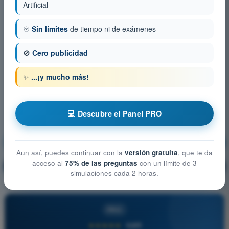
Artificial
♾️
Sin límites
de tiempo ni de exámenes
🚫
Cero publicidad
✨
...¡y mucho más!
💻 Descubre el Panel PRO
Seguridad operacional
¡Entrenamiento!
Aun así, puedes continuar con la
versión gratuita
, que te da
acceso al
75% de las preguntas
con un límite de 3
Explicación de la pregunta
🔒
PRO
simulaciones cada 2 horas.
PRO
★★★★★
4,6/5