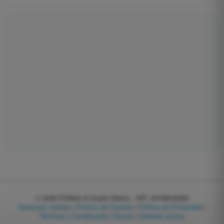
© 2026
EGWeb di Guatta Mattia - VAT: 04768540983
Gestionar cookies
|
Política de Cookies
|
Política de Privacidad
|
Términos y Condiciones
|
Socios
|
Quiénes somos