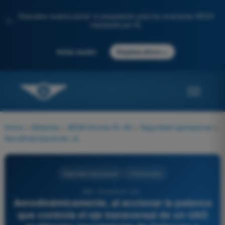
Descubre nuestro portal: tu preparación para los exámenes AESA
✨
impulsada por IA.
→
Iniciar sesión
Empieza ahora
Home
>
Materias
>
AESA Drones A1-A3
>
Seguridad operacional
>
Aerodinámicamente, al accionar la palanca que controla el eje transversal de un UAS multirrotor (movimiento de Cabeceo o Pitch), el dron:
Seguridad operacional
4 Respuestas
280 - Drones A1-A3 -
Aerodinámicamente, al accionar la palanca
que controla el eje transversal de un UAS