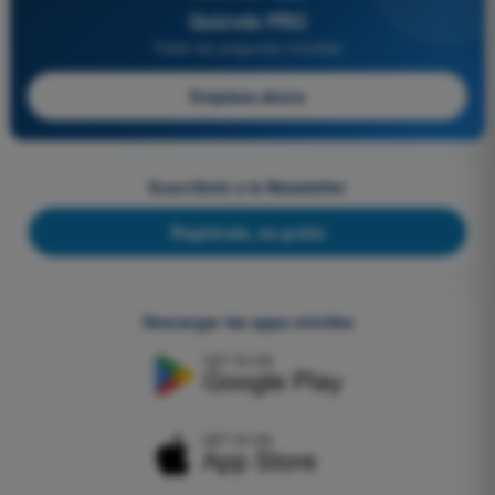
Quizvds PRO
Todas las preguntas incluidas
Empieza ahora
Suscríbete a la Newsletter
Regístrate, es gratis
Descargar las apps móviles