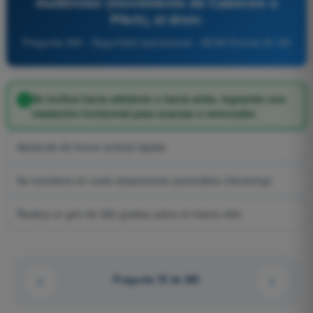
multirrotor (movimiento de Cabeceo o
Pitch), el dron:
Pregunta 280 - Seguridad operacional - AESA Drones A1-A3
Se inclina hacia adelante o hacia atrás, logrando una
traslación horizontal para avanzar o retroceder.
Asciende de forma vertical rápida.
Se mantiene en vuelo estacionario automático (Hovering).
Realiza un giro de 360 grados sobre el mismo sitio.
Pregunta 76 de 485