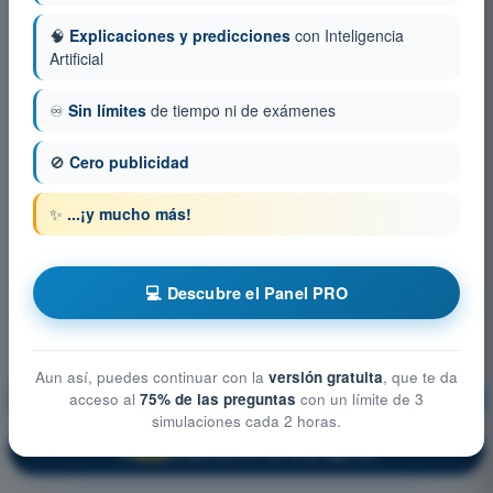
🧠
Explicaciones y predicciones
con Inteligencia
Artificial
♾️
Sin límites
de tiempo ni de exámenes
🚫
Cero publicidad
✨
...¡y mucho más!
💻 Descubre el Panel PRO
Aun así, puedes continuar con la
versión gratuita
, que te da
Seguridad operacional
¡Entrenamiento!
acceso al
75% de las preguntas
con un límite de 3
simulaciones cada 2 horas.
Explicación de la pregunta
🔒
PRO