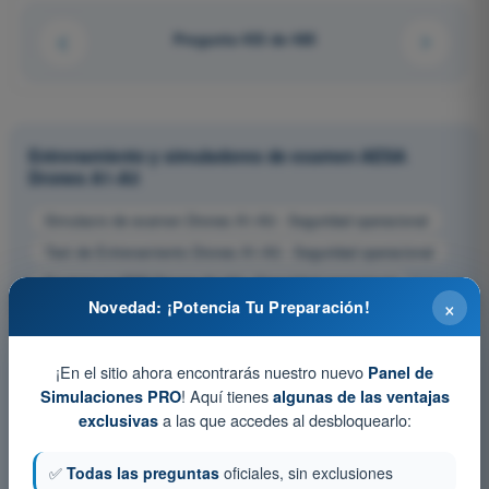
Pregunta 453 de 485
Entrenamiento y simuladores de examen AESA
Drones A1-A3
Simulacro de examen Drones A1-A3 - Seguridad operacional
Test de Entrenamiento Drones A1-A3 - Seguridad operacional
Examen en PDF Drones A1-A3 - Seguridad operacional
×
Novedad: ¡Potencia Tu Preparación!
¡En el sitio ahora encontrarás nuestro nuevo
Panel de
! Aquí tienes
Simulaciones PRO
algunas de las ventajas
a las que accedes al desbloquearlo:
exclusivas
✅
Todas las preguntas
oficiales, sin exclusiones