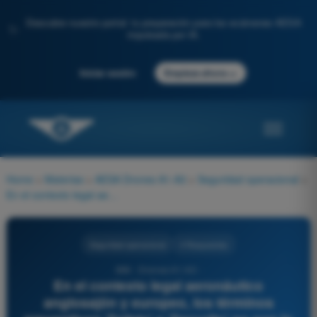
Descubre nuestro portal: tu preparación para los exámenes AESA
✨
impulsada por IA.
→
Iniciar sesión
Empieza ahora
Home
>
Materias
>
AESA Drones A1-A3
>
Seguridad operacional
>
En el contexto legal aeronáutico anglosajón y europeo, los términos preventivos 'Safety' y 'Security' no son lo mismo. ¿Cuál es su distinción técnica?
Seguridad operacional
4 Respuestas
896 - Drones A1-A3 -
En el contexto legal aeronáutico
anglosajón y europeo, los términos