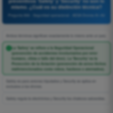
preventivos 'Safety' y 'Security' no son lo
mismo. ¿Cuál es su distinción técnica?
Pregunta 896 - Seguridad operacional - AESA Drones A1-A3
Ambos términos significan exactamente lo mismo ante un juez.
La 'Safety' se refiere a la Seguridad Operacional
(prevención de accidentes involuntarios por error
humano, clima o fallo del dron). La 'Security' es la
Protección de la Aviación (prevención de actos ilícitos
malintencionados como robos, hackeos o atentados).
Safety es para aviones tripulados y Security se aplica en
exclusiva a los drones.
Safety regula la electrónica y Security los chalecos salvavidas.