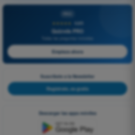
PRO
★★★★★
4,6/5
Quizvds PRO
Todas las preguntas incluidas
Empieza ahora
Suscríbete a la Newsletter
Regístrate, es gratis
Descargar las apps móviles