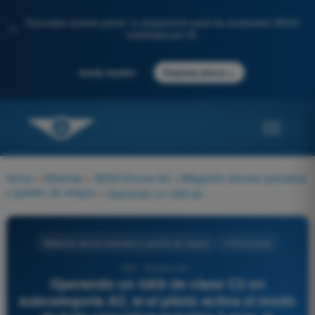
Descubre nuestro portal: tu preparación para los exámenes AESA
✨
impulsada por IA.
→
Iniciar sesión
Empieza ahora
Home
>
Materias
>
AESA Drones A2
>
Mitigación técnica-operativa
y gestión de riesgos
>
Operando un UAS de clase C2 en subcategoría A2, si el piloto activa el modo de baja velocidad (máximo 3 m/s), la distancia horizontal mínima permitida respecto a personas no participantes:
Mitigación técnica-operativa y gestión de riesgos
4 Respuestas
497 - Drones A2 -
Operando un UAS de clase C2 en
subcategoría A2, si el piloto activa el modo