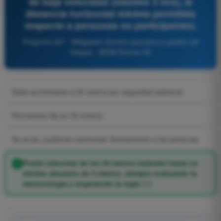
de baja velocidad (máximo 3 m/s), la
distancia horizontal mínima permitida
respecto a personas no participantes:
Pregunta 497 - Mitigación técnica-operativa y gestión de
riesgos - AESA Drones A2
Debe aumentarse a 50 metros por seguridad adicional
Permanece fija en 30 metros
Se anula, pudiendo sobrevolar directamente a las personas
Puede reducirse de los 30 metros estándar hasta un
mínimo absoluto de 5 metros, siempre evaluando la
meteorología y respetando la regla 1:1