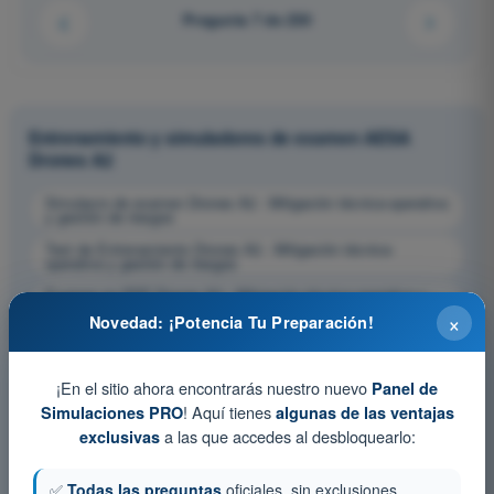
Pregunta 7 de 230
Entrenamiento y simuladores de examen AESA
Drones A2
Simulacro de examen Drones A2 - Mitigación técnica-operativa
y gestión de riesgos
Test de Entrenamiento Drones A2 - Mitigación técnica-
operativa y gestión de riesgos
Examen en PDF Drones A2 - Mitigación técnica-operativa y
gestión de riesgos
×
Novedad: ¡Potencia Tu Preparación!
¡En el sitio ahora encontrarás nuestro nuevo
Panel de
! Aquí tienes
Simulaciones PRO
algunas de las ventajas
a las que accedes al desbloquearlo:
exclusivas
✅
Todas las preguntas
oficiales, sin exclusiones