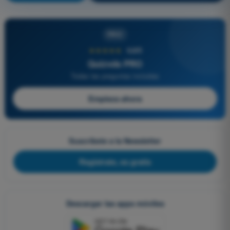
PRO
★★★★★
4,6/5
Quizvds PRO
Todas las preguntas incluidas
Empieza ahora
Suscríbete a la Newsletter
Regístrate, es gratis
Descargar las apps móviles