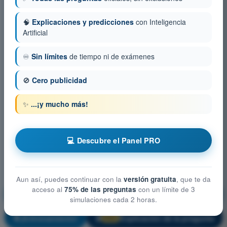
🧠
Explicaciones y predicciones
con Inteligencia
Artificial
♾️
Sin límites
de tiempo ni de exámenes
🚫
Cero publicidad
✨
...¡y mucho más!
💻 Descubre el Panel PRO
Aun así, puedes continuar con la
versión gratuita
, que te da
acceso al
75% de las preguntas
con un límite de 3
Mitigación técnica-operativa y gestión de riesgos
simulaciones cada 2 horas.
¡Entrenamiento!
Explicación de la pregunta
🔒
PRO