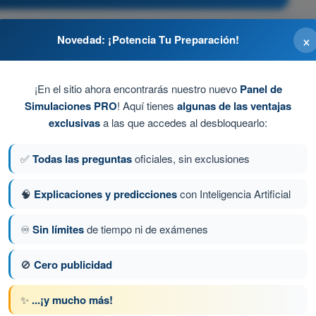
×
Novedad: ¡Potencia Tu Preparación!
¡En el sitio ahora encontrarás nuestro nuevo
Panel de
Simulaciones PRO
! Aquí tienes
algunas de las ventajas
cia solo puede operar y controlar un UAS a la vez
exclusivas
a las que accedes al desbloquearlo:
✅
Todas las preguntas
oficiales, sin exclusiones
🧠
Explicaciones y predicciones
con Inteligencia Artificial
ta 58 de 230
Siguiente pregunta
♾️
Sin límites
de tiempo ni de exámenes
🚫
Cero publicidad
 AESA Drones A2
✨
...¡y mucho más!