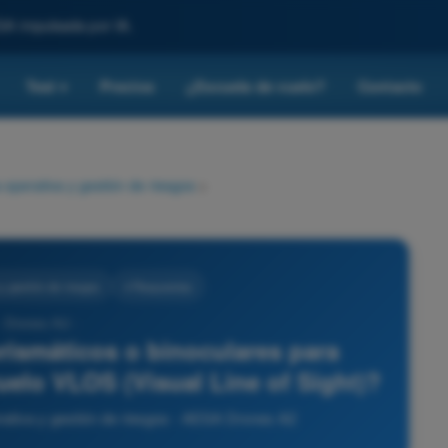
SA impulsada por IA.
Test
Precios
¿Escuela de vuelo?
Contacto
▾
a-operativa y gestión de riesgos
>
 y gestión de riesgos
4 Respuestas
- Drones A2 -
prismáticos o binoculares para
vuelo VLOS (Visual Line of Sight)?
erativa y gestión de riesgos - AESA Drones A2