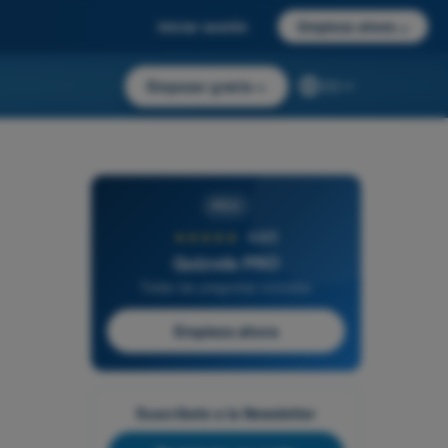
Iniciar sesión
Empieza ahora
→
Empezar gratis
→
ES
PRO
★★★★★
4,6/5
Quizvds PRO
Todas las preguntas incluidas
Empieza ahora
Suscríbete a la Newsletter