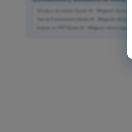
Simulacro de examen Drones A2 - Mitigación técnica-op
Test de Entrenamiento Drones A2 - Mitigación técnica-o
Examen en PDF Drones A2 - Mitigación técnica-operativ