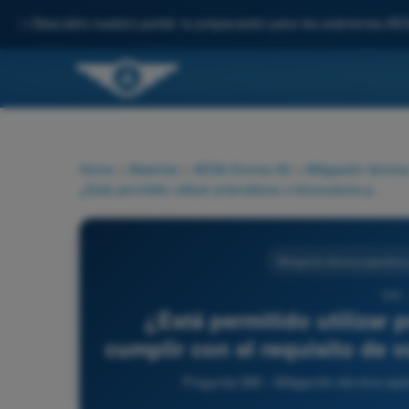
✨
Descubre nuestro portal: tu preparación para los exámenes AE
Home
>
Materias
>
AESA Drones A2
>
Mitigación técnic
¿Está permitido utilizar prismáticos o binoculares para cumplir con el requisito de vuelo VLOS (Visual Line of Sight)?
Mitigación técnica-operativa
580 
¿Está permitido utilizar 
cumplir con el requisito de 
Pregunta 580 - Mitigación técnica-op