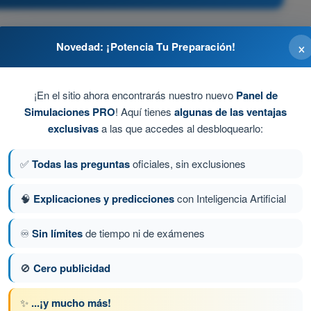
cia
×
Novedad: ¡Potencia Tu Preparación!
¡En el sitio ahora encontrarás nuestro nuevo
Panel de
Simulaciones PRO
! Aquí tienes
algunas de las ventajas
o el vuelo
exclusivas
a las que accedes al desbloquearlo:
e mantenerse a la vista sin ayuda óptica (salvo gafas
✅
Todas las preguntas
oficiales, sin exclusiones
cos momentáneamente para comprobar el espacio aéreo
🧠
Explicaciones y predicciones
con Inteligencia Artificial
♾️
Sin límites
de tiempo ni de exámenes
ta 90 de 230
Siguiente pregunta
🚫
Cero publicidad
✨
...¡y mucho más!
 AESA Drones A2