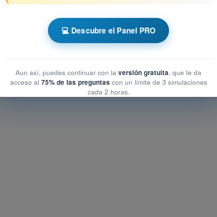
erativa y gestión de riesgos
💻 Descubre el Panel PRO
perativa y gestión de riesgos
a y gestión de riesgos
Aun así, puedes continuar con la
versión gratuita
, que te da
acceso al
75% de las preguntas
con un límite de 3 simulaciones
cada 2 horas.