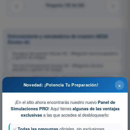
Pregunta 125 de 230
Entrenamiento y simuladores de examen AESA
Drones A2
Simulacro de examen Drones A2 - Mitigación técnica-operativa
y gestión de riesgos
Test de Entrenamiento Drones A2 - Mitigación técnica-
operativa y gestión de riesgos
Examen en PDF Drones A2 - Mitigación técnica-operativa y
gestión de riesgos
×
Novedad: ¡Potencia Tu Preparación!
¡En el sitio ahora encontrarás nuestro nuevo
Panel de
! Aquí tienes
Simulaciones PRO
algunas de las ventajas
a las que accedes al desbloquearlo:
exclusivas
✅
Todas las preguntas
oficiales, sin exclusiones