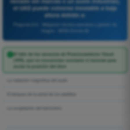
nevado sin marcas o un suelo industrial),
el UAS puede volverse inestable a baja
altura debido a:
Pregunta 615 - Mitigación técnica-operativa y gestión de
riesgos - AESA Drones A2
El fallo de los sensores de Posicionamiento Visual
(VPS), que no encuentran contraste ni texturas para
anclar la posición del dron
La radiación magnética del suelo
El bloqueo de la señal de los satélites
La congelación del barómetro