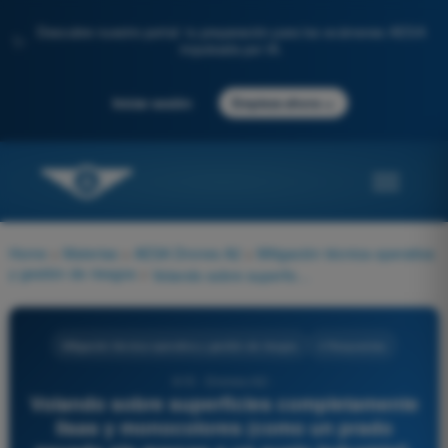
Descubre nuestro portal: tu preparación para los exámenes AESA
✨
impulsada por IA.
→
Iniciar sesión
Empieza ahora
Home
>
Materias
>
AESA Drones A2
>
Mitigación técnica-operativa
y gestión de riesgos
>
Volando sobre superficies completamente lisas y monocolores (como un prado nevado sin marcas o un suelo industrial), el UAS puede volverse inestable a baja altura debido a:
Mitigación técnica-operativa y gestión de riesgos
4 Respuestas
615 - Drones A2 -
Volando sobre superficies completamente
lisas y monocolores (como un prado