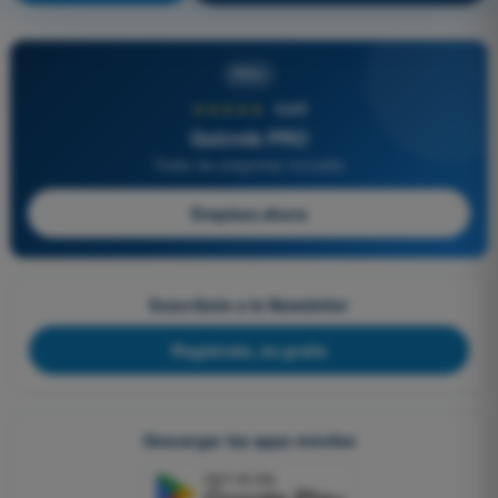
PRO
★★★★★
4,6/5
Quizvds PRO
Todas las preguntas incluidas
Empieza ahora
Suscríbete a la Newsletter
Regístrate, es gratis
Descargar las apps móviles