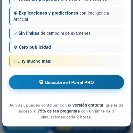
🧠
Explicaciones y predicciones
con Inteligencia
Artificial
♾️
Sin límites
de tiempo ni de exámenes
🚫
Cero publicidad
✨
...¡y mucho más!
💻 Descubre el Panel PRO
Aun así, puedes continuar con la
versión gratuita
, que te da
acceso al
75% de las preguntas
con un límite de 3
Mitigación técnica-operativa y gestión de riesgos
simulaciones cada 2 horas.
¡Entrenamiento!
Explicación de la pregunta
🔒
PRO