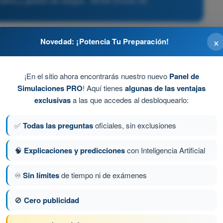
erativa y gestión de riesgos - AESA Drones A2
×
Novedad: ¡Potencia Tu Preparación!
a de batería) y una disminución de la agilidad del
¡En el sitio ahora encontrarás nuestro nuevo
Panel de
Simulaciones PRO
! Aquí tienes
algunas de las ventajas
exclusivas
a las que accedes al desbloquearlo:
✅
Todas las preguntas
oficiales, sin exclusiones
🧠
Explicaciones y predicciones
con Inteligencia Artificial
♾️
Sin límites
de tiempo ni de exámenes
a 136 de 230
Siguiente pregunta
🚫
Cero publicidad