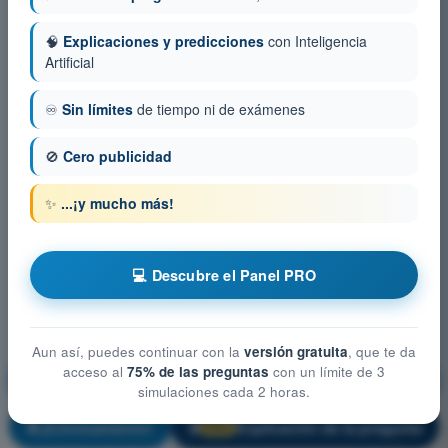
🧠
Explicaciones y predicciones
con Inteligencia
Artificial
♾️
Sin límites
de tiempo ni de exámenes
🚫
Cero publicidad
✨
...¡y mucho más!
💻 Descubre el Panel PRO
Aun así, puedes continuar con la
versión gratuita
, que te da
acceso al
75% de las preguntas
con un límite de 3
Mitigación técnica-operativa y gestión de riesgos
simulaciones cada 2 horas.
¡Entrenamiento!
Explicación de la pregunta
🔒
PRO