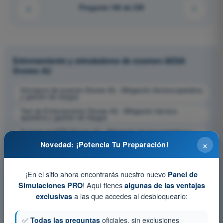
Pregunta 160 de 230
Entrenamiento y simuladores de examen AESA
Drones A2
Simulacro de examen Drones A2 - Mitigación técnica-operativa
y gestión de riesgos
Test de Entrenamiento Drones A2 - Mitigación técnica-
operativa y gestión de riesgos
Examen en PDF Drones A2 - Mitigación técnica-operativa y
gestión de riesgos
×
Novedad: ¡Potencia Tu Preparación!
¡En el sitio ahora encontrarás nuestro nuevo
Panel de
! Aquí tienes
Simulaciones PRO
algunas de las ventajas
a las que accedes al desbloquearlo:
exclusivas
✅
Todas las preguntas
oficiales, sin exclusiones