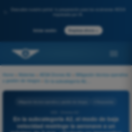
Descubre nuestro portal: tu preparación para los exámenes AESA
✨
impulsada por IA.
→
Iniciar sesión
Empieza ahora
Home
>
Materias
>
AESA Drones A2
>
Mitigación técnica-operativa
y gestión de riesgos
>
En la subcategoría A2, el modo de baja velocidad restringe la aeronave a un máximo de 3 m/s. ¿Cuándo es imperativo usar este modo limitador?
Mitigación técnica-operativa y gestión de riesgos
4 Respuestas
650 - Drones A2 -
En la subcategoría A2, el modo de baja
velocidad restringe la aeronave a un