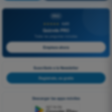
PRO
★★★★★
4,6/5
Quizvds PRO
Todas las preguntas incluidas
Empieza ahora
Suscríbete a la Newsletter
Regístrate, es gratis
Descargar las apps móviles