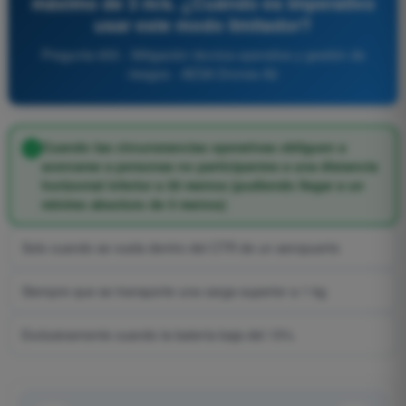
máximo de 3 m/s. ¿Cuándo es imperativo
usar este modo limitador?
Pregunta 650 - Mitigación técnica-operativa y gestión de
riesgos - AESA Drones A2
Cuando las circunstancias operativas obliguen a
acercarse a personas no participantes a una distancia
horizontal inferior a 30 metros (pudiendo llegar a un
mínimo absoluto de 5 metros)
Solo cuando se vuela dentro del CTR de un aeropuerto
Siempre que se transporte una carga superior a 1 kg
Exclusivamente cuando la batería baja del 15%