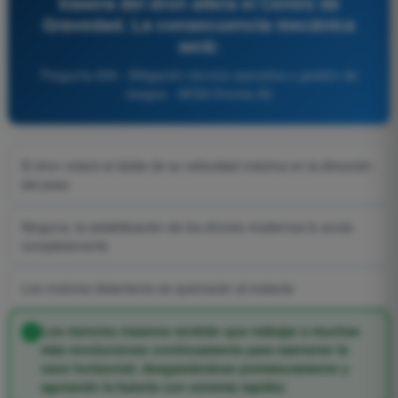
trasera del dron altera el Centro de
Gravedad. La consecuencia mecánica
será:
Pregunta 659 - Mitigación técnica-operativa y gestión de
riesgos - AESA Drones A2
El dron volará al doble de su velocidad máxima en la dirección
del peso
Ninguna, la estabilización de los drones modernos lo anula
completamente
Los motores delanteros se quemarán al instante
Los motores traseros tendrán que trabajar a muchas
más revoluciones continuamente para mantener la
nave horizontal, desgastándose prematuramente y
agotando la batería con extrema rapidez