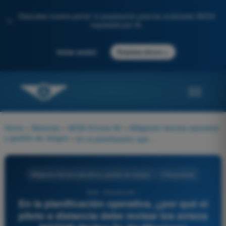
Descubre nuestro portal: tu preparación para los exámenes AESA
✨
impulsada por IA.
→
Iniciar sesión
Empieza ahora
Home
>
Materias
>
AESA Drones A2
>
Mitigación técnica-operativa
y gestión de riesgos
>
En la planificación operativa, ¿por qué el piloto a distancia debe revisar los avisos NOTAM (Notice To Air Missions) correspondientes a su zona de vuelo?
Mitigación técnica-operativa y gestión de riesgos
4 Respuestas
664 - Drones A2 -
En la planificación operativa, ¿por qué el
piloto a distancia debe revisar los avisos