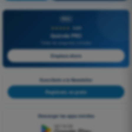
PRO
★★★★★
4,6/5
Quizvds PRO
Todas las preguntas incluidas
Empieza ahora
Suscríbete a la Newsletter
Regístrate, es gratis
Descargar las apps móviles