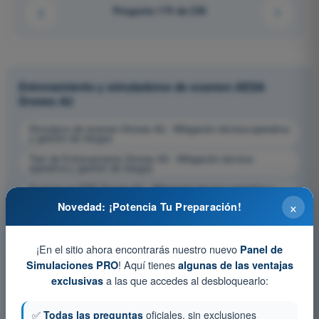
Pregunta 174 de 230
Entrenamiento y simuladores de examen AESA
Drones A2
Simulacro de examen Drones A2 - Mitigación técnica-operativa
y gestión de riesgos
Test de Entrenamiento Drones A2 - Mitigación técnica-
operativa y gestión de riesgos
Examen en PDF Drones A2 - Mitigación técnica-operativa y
gestión de riesgos
×
Novedad: ¡Potencia Tu Preparación!
¡En el sitio ahora encontrarás nuestro nuevo
Panel de
! Aquí tienes
Simulaciones PRO
algunas de las ventajas
a las que accedes al desbloquearlo:
exclusivas
✅
Todas las preguntas
oficiales, sin exclusiones