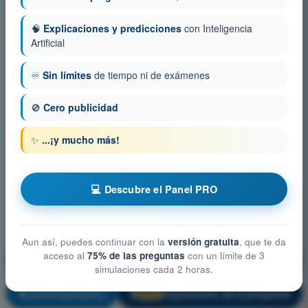
🧠
Explicaciones y predicciones
con Inteligencia
Artificial
♾️
Sin límites
de tiempo ni de exámenes
🚫
Cero publicidad
✨
...¡y mucho más!
💻 Descubre el Panel PRO
Aun así, puedes continuar con la
versión gratuita
, que te da
acceso al
75% de las preguntas
con un límite de 3
Mitigación técnica-operativa y gestión de riesgos
simulaciones cada 2 horas.
¡Entrenamiento!
Explicación de la pregunta
🔒
PRO