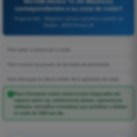
NOTAM (Notice To Air Missions)
correspondientes a su zona de vuelo?
Pregunta 664 - Mitigación técnica-operativa y gestión de
riesgos - AESA Drones A2
Para saber si lloverá por la tarde
Para conocer los precios de las tasas aeroportuarias
Para descargar la última versión de la aplicación de vuelo
Para informarse sobre restricciones temporales del
espacio aéreo (ej. exhibiciones aéreas, operaciones
militares, incendios forestales) que prohíben o limitan
el vuelo de UAS ese día