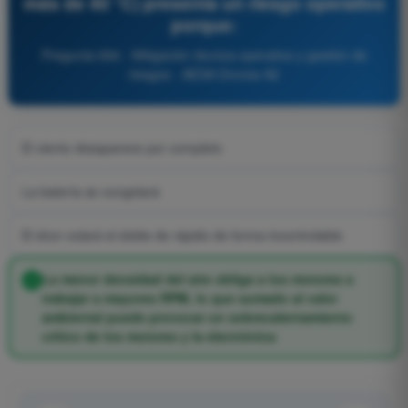
más de 40 °C) presenta un riesgo operativo
porque:
Pregunta 694 - Mitigación técnica-operativa y gestión de
riesgos - AESA Drones A2
El viento desaparece por completo
La batería se congelará
El dron volará el doble de rápido de forma incontrolable
La menor densidad del aire obliga a los motores a
trabajar a mayores RPM, lo que sumado al calor
ambiental puede provocar un sobrecalentamiento
crítico de los motores y la electrónica