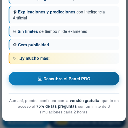
🧠
Explicaciones y predicciones
con Inteligencia
Artificial
♾️
Sin límites
de tiempo ni de exámenes
🚫
Cero publicidad
✨
...¡y mucho más!
💻 Descubre el Panel PRO
Aun así, puedes continuar con la
versión gratuita
, que te da
acceso al
75% de las preguntas
con un límite de 3
Mitigación técnica-operativa y gestión de riesgos
simulaciones cada 2 horas.
¡Entrenamiento!
Explicación de la pregunta
🔒
PRO