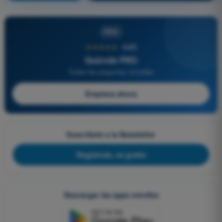
PRO
★★★★★
4,6/5
Quizvds PRO
Todas las preguntas incluidas
Empieza ahora
Suscríbete a la Newsletter
Regístrate, es gratis
Descargar las apps móviles