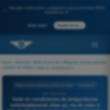
Descubre nuestro portal: tu preparación para los exámenes AESA
✨
impulsada por IA.
→
Iniciar sesión
Empieza ahora
Home
>
Materias
>
AESA Drones A2
>
Mitigación técnica-operativa
y gestión de riesgos
>
Volar en condiciones de temperaturas extremadamente altas (ej. ola de calor a más de 40 °C) presenta un riesgo operativo porque:
Mitigación técnica-operativa y gestión de riesgos
4 Respuestas
694 - Drones A2 -
Volar en condiciones de temperaturas
extremadamente altas (ej. ola de calor a