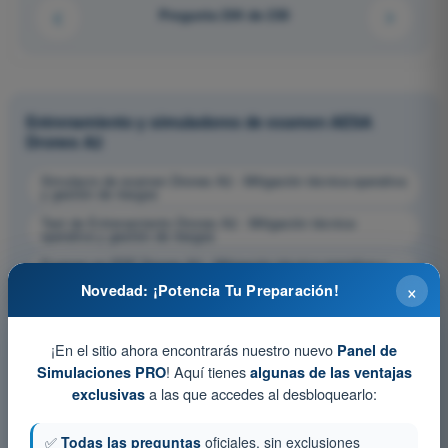
Pregunta 204 de 230
Entrenamiento y simuladores de examen AESA
Drones A2
Simulacro de examen Drones A2 - Mitigación técnica-operativa
y gestión de riesgos
Test de Entrenamiento Drones A2 - Mitigación técnica-
operativa y gestión de riesgos
Examen en PDF Drones A2 - Mitigación técnica-operativa y
gestión de riesgos
×
Novedad: ¡Potencia Tu Preparación!
¡En el sitio ahora encontrarás nuestro nuevo
Panel de
! Aquí tienes
Simulaciones PRO
algunas de las ventajas
a las que accedes al desbloquearlo:
exclusivas
✅
Todas las preguntas
oficiales, sin exclusiones