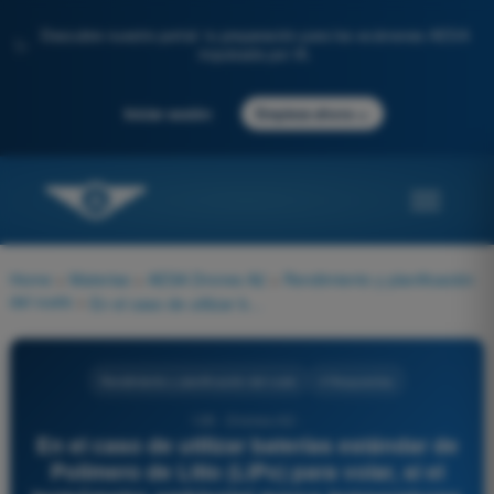
Descubre nuestro portal: tu preparación para los exámenes AESA
✨
impulsada por IA.
→
Iniciar sesión
Empieza ahora
Home
>
Materias
>
AESA Drones A2
>
Rendimiento y planificación
del vuelo
>
En el caso de utilizar baterías estándar de Polímero de Litio (LiPo) para volar, si el termómetro ambiental marca temperaturas bajo cero extremas (ej. -10 °C), el piloto debe prever:
Rendimiento y planificación del vuelo
4 Respuestas
126 - Drones A2 -
En el caso de utilizar baterías estándar de
Polímero de Litio (LiPo) para volar, si el