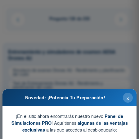
Pregunta 126 de 255
Entrenamiento y simuladores de examen AESA
Drones A2
Simulacro de examen Drones A2 - Rendimiento y planificación
del vuelo
Test de Entrenamiento Drones A2 - Rendimiento y
planificación del vuelo
×
Examen en PDF Drones A2 - Rendimiento y planificación del
Novedad: ¡Potencia Tu Preparación!
vuelo
¡En el sitio ahora encontrarás nuestro nuevo
Panel de
! Aquí tienes
Simulaciones PRO
algunas de las ventajas
a las que accedes al desbloquearlo:
exclusivas