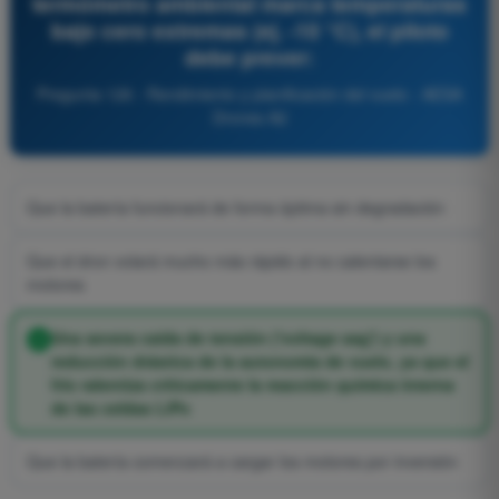
termómetro ambiental marca temperaturas
bajo cero extremas (ej. -10 °C), el piloto
debe prever:
Pregunta 126 - Rendimiento y planificación del vuelo - AESA
Drones A2
Que la batería funcionará de forma óptima sin degradación
Que el dron volará mucho más rápido al no calentarse los
motores
Una severa caída de tensión ('voltage sag') y una
reducción drástica de la autonomía de vuelo, ya que el
frío ralentiza críticamente la reacción química interna
de las celdas LiPo
Que la batería comenzará a cargar los motores por inversión