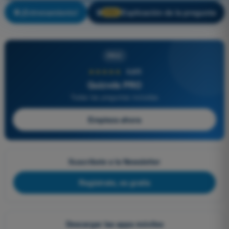
¡Entrenamiento!
Explicación de la pregunta
🔒
PRO
PRO
★★★★★
4,6/5
Quizvds PRO
Todas las preguntas incluidas
Empieza ahora
Suscríbete a la Newsletter
Regístrate, es gratis
Descargar las apps móviles