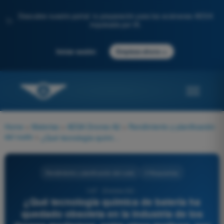
Descubre nuestro portal: tu preparación para los exámenes AESA
✨
impulsada por IA.
→
Iniciar sesión
Empieza ahora
Home
>
Materias
>
AESA Drones A2
>
Rendimiento y planificación
del vuelo
>
¿Qué tecnología química de batería ha quedado obsoleta en la industria de los drones modernos, entre otros motivos, por su excesivo peso y alta probabilidad de efecto memoria?
Rendimiento y planificación del vuelo
4 Respuestas
147 - Drones A2 -
¿Qué tecnología química de batería ha
quedado obsoleta en la industria de los