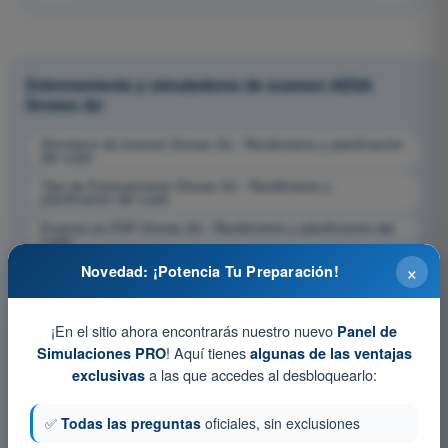
Entrenamiento y simuladores de examen AESA
Drones A2
Simulacro de examen Drones A2 - Rendimiento y planificación
del vuelo
Test de Entrenamiento Drones A2 - Rendimiento y
planificación del vuelo
Examen en PDF Drones A2 - Rendimiento y planificación del
vuelo
×
Novedad: ¡Potencia Tu Preparación!
¡En el sitio ahora encontrarás nuestro nuevo
Panel de
! Aquí tienes
Simulaciones PRO
algunas de las ventajas
a las que accedes al desbloquearlo:
exclusivas
✅
Todas las preguntas
oficiales, sin exclusiones