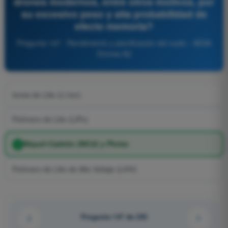
drones modernos, entre otros motivos, por
su excesivo peso y alta probabilidad de
efecto memoria?
Pregunta 147 - Rendimiento y planificación del vuelo - AESA
Drones A2
Iones de Litio (Li-Ion)
Polímero de Litio (LiPo)
Níquel-Cadmio (NiCd) y Plomo
Polímero de Litio de Alto Voltaje (LiHV)
Pregunta 147 de 255