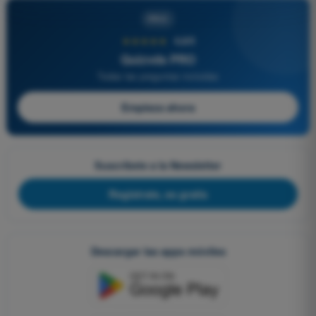
PRO
★★★★★
4,6/5
Quizvds PRO
Todas las preguntas incluidas
Empieza ahora
Suscríbete a la Newsletter
Regístrate, es gratis
Descargar las apps móviles