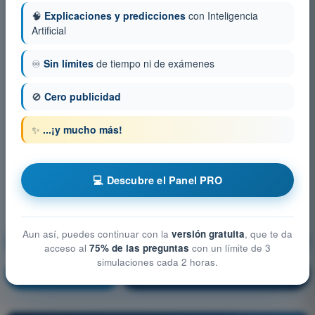
🧠
Explicaciones y predicciones
con Inteligencia
Artificial
♾️
Sin límites
de tiempo ni de exámenes
🚫
Cero publicidad
✨
...¡y mucho más!
💻 Descubre el Panel PRO
Aun así, puedes continuar con la
versión gratuita
, que te da
Rendimiento y planificación del vuelo
acceso al
75% de las preguntas
con un límite de 3
simulaciones cada 2 horas.
¡Entrenamiento!
Explicación de la pregunta
🔒
PRO