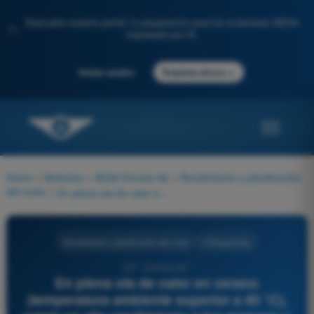
Descubre nuestro portal: tu preparación para los exámenes AESA
✨
impulsada por IA.
→
Iniciar sesión
Empieza ahora
Home
>
Materias
>
AESA Drones A2
>
Rendimiento y planificación
del vuelo
>
En plena ola de calor en verano (temperatura ambiente superior a 40 °C), exigir un alto rendimiento a los motores y baterías del UAS durante el vuelo puede provocar:
Rendimiento y planificación del vuelo
4 Respuestas
157 - Drones A2 -
En plena ola de calor en verano
(temperatura ambiente superior a 40 °C),