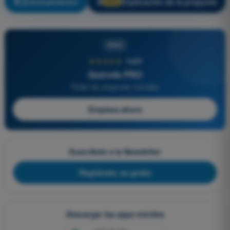
¡Entrenamiento!
Explicación de la pregunta
🔒
PRO
PRO
★★★★★
4,6/5
Quizvds PRO
Todas las preguntas incluidas
Empieza ahora
Suscríbete a la Newsletter
Regístrate, es gratis
Descargar las apps móviles