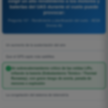
exigir un alto rendimiento a los motores y
baterías del UAS durante el vuelo puede
provocar:
Pregunta 157 - Rendimiento y planificación del vuelo - AESA
Drones A2
Un aumento de la sustentación del aire
Que el GPS capte más satélites
Un sobrecalentamiento crítico de las celdas LiPo,
inflando la batería (Embalamiento Térmico / Thermal
Runaway), con grave riesgo de avería, parada de
motores o explosión
La congelación del sistema de telemetría