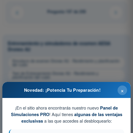
Pregunta 157 de 255
Entrenamiento y simuladores de examen AESA
Drones A2
Simulacro de examen Drones A2 - Rendimiento y planificación
del vuelo
Test de Entrenamiento Drones A2 - Rendimiento y
planificación del vuelo
Examen en PDF Drones A2 - Rendimiento y planificación del
×
vuelo
Novedad: ¡Potencia Tu Preparación!
¡En el sitio ahora encontrarás nuestro nuevo
Panel de
! Aquí tienes
Simulaciones PRO
algunas de las ventajas
a las que accedes al desbloquearlo:
exclusivas