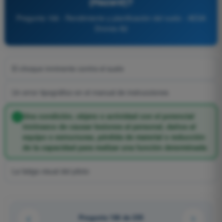
(Hazard)?
Pregunta 166 - Rendimiento y planificación del vuelo - AESA
Drones A2
El choque inminente contra el suelo
Un error tipográfico en el manual de instrucciones
Una condición, objeto o actividad con el potencial
intrínseco de causar lesiones al personal, daños al
equipo o estructuras, pérdida de material o reducción
de la capacidad para realizar una función determinada
La fatiga visual del piloto
Pregunta 166 de 255