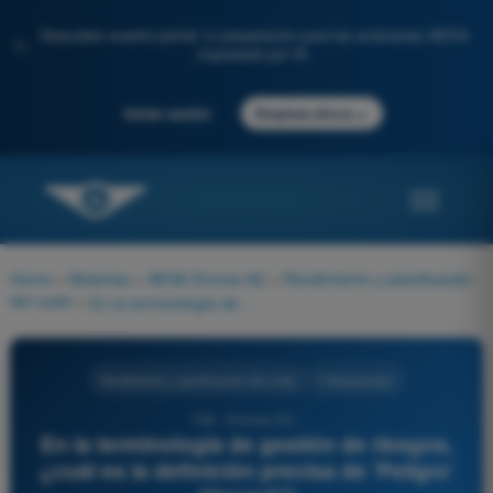
Descubre nuestro portal: tu preparación para los exámenes AESA
✨
impulsada por IA.
→
Iniciar sesión
Empieza ahora
Home
>
Materias
>
AESA Drones A2
>
Rendimiento y planificación
del vuelo
>
En la terminología de gestión de riesgos, ¿cuál es la definición precisa de 'Peligro' (Hazard)?
Rendimiento y planificación del vuelo
4 Respuestas
166 - Drones A2 -
En la terminología de gestión de riesgos,
¿cuál es la definición precisa de 'Peligro'