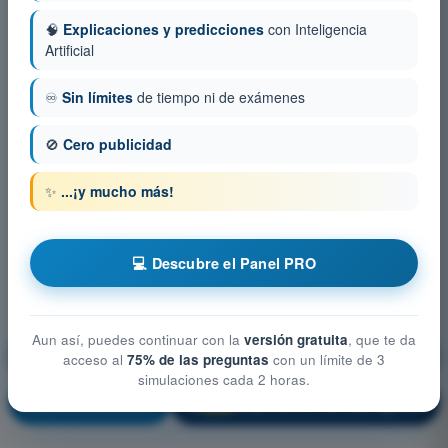
🧠
Explicaciones y predicciones
con Inteligencia
Artificial
♾️
Sin límites
de tiempo ni de exámenes
🚫
Cero publicidad
✨
...¡y mucho más!
💻 Descubre el Panel PRO
Aun así, puedes continuar con la
versión gratuita
, que te da
Rendimiento y planificación del vuelo
acceso al
75% de las preguntas
con un límite de 3
simulaciones cada 2 horas.
¡Entrenamiento!
Explicación de la pregunta
🔒
PRO