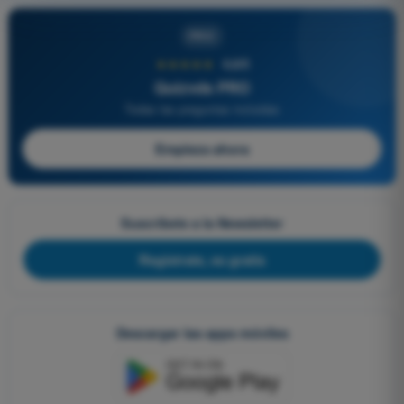
PRO
★★★★★
4,6/5
Quizvds PRO
Todas las preguntas incluidas
Empieza ahora
Suscríbete a la Newsletter
Regístrate, es gratis
Descargar las apps móviles