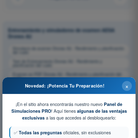
Entrenamiento y simuladores de examen AESA
Drones A2
Simulacro de examen Drones A2 - Rendimiento y planificación
del vuelo
Test de Entrenamiento Drones A2 - Rendimiento y
planificación del vuelo
Examen en PDF Drones A2 - Rendimiento y planificación del
vuelo
×
Novedad: ¡Potencia Tu Preparación!
¡En el sitio ahora encontrarás nuestro nuevo
Panel de
! Aquí tienes
Simulaciones PRO
algunas de las ventajas
a las que accedes al desbloquearlo:
exclusivas
✅
Todas las preguntas
oficiales, sin exclusiones