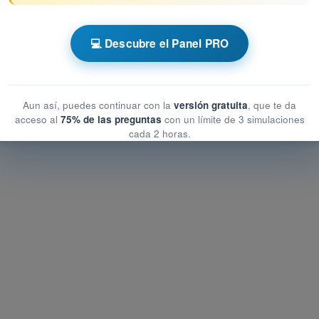
 AESA Drones A2
💻 Descubre el Panel PRO
cación del vuelo
icación del vuelo
n del vuelo
Aun así, puedes continuar con la
versión gratuita
, que te da
acceso al
75% de las preguntas
con un límite de 3 simulaciones
cada 2 horas.