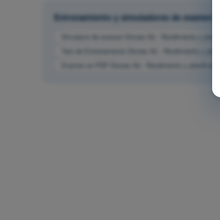
Entrenamiento y simuladores de examen
Simulacro de examen Drones A2 - Rendimiento y planifi
Test de Entrenamiento Drones A2 - Rendimiento y planif
Examen en PDF Drones A2 - Rendimiento y planificació