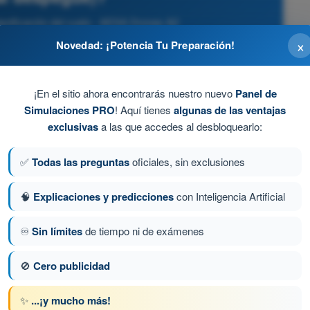
lanificación del vuelo - AESA Drones A2
×
Novedad: ¡Potencia Tu Preparación!
¡En el sitio ahora encontrarás nuestro nuevo
Panel de
Simulaciones PRO
! Aquí tienes
algunas de las ventajas
exclusivas
a las que accedes al desbloquearlo:
anual de Instrucciones o Manual de Vuelo
✅
Todas las preguntas
oficiales, sin exclusiones
🧠
Explicaciones y predicciones
con Inteligencia Artificial
♾️
Sin límites
de tiempo ni de exámenes
a 181 de 255
Siguiente pregunta
🚫
Cero publicidad
✨
...¡y mucho más!