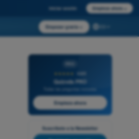
Iniciar sesión
Empieza ahora
→
Empezar gratis
→
ES
PRO
★★★★★
4,6/5
Quizvds PRO
Todas las preguntas incluidas
Empieza ahora
Suscríbete a la Newsletter