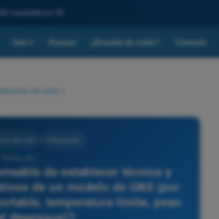
SA impulsada por IA.
Test
Precios
¿Escuela de vuelo?
Contacto
▾
nificación del vuelo
>
ación del vuelo
4 Respuestas
- Drones A2 -
onsable de establecer técnica y
rativos de un modelo de UAS (por
rtable, temperatura límite, peso
l despegue)?