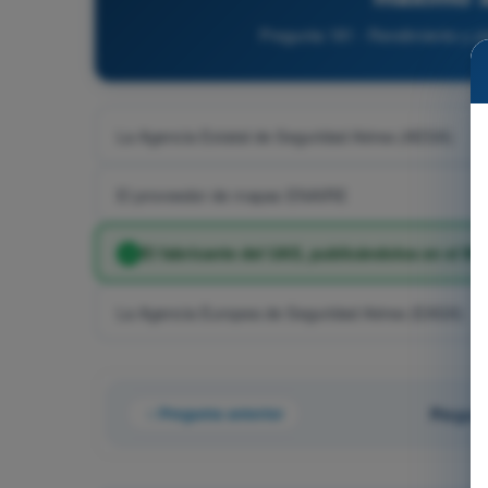
Pregunta 181 - Rendimiento y p
La Agencia Estatal de Seguridad Aérea (AESA)
El proveedor de mapas ENAIRE
El fabricante del UAS, publicándolos en el M
La Agencia Europea de Seguridad Aérea (EASA)
Pregunta anterior
Pregunt