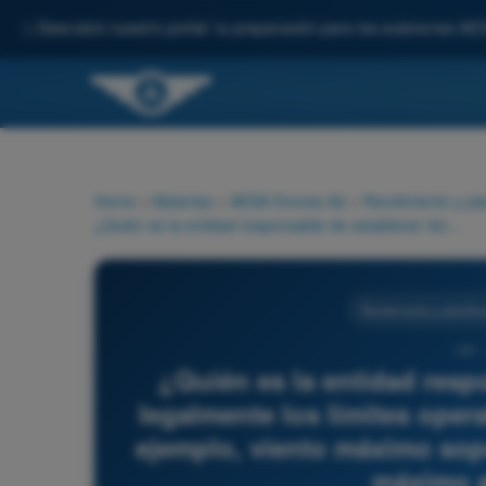
✨
Descubre nuestro portal: tu preparación para los exámenes AE
Home
>
Materias
>
AESA Drones A2
>
Rendimiento y pla
¿Quién es la entidad responsable de establecer técnica y legalmente los límites operativos de un modelo de UAS (por ejemplo, viento máximo soportable, temperatura límite, peso máximo al despegue)?
Rendimiento y planific
181 
¿Quién es la entidad resp
legalmente los límites ope
ejemplo, viento máximo sopo
máximo a