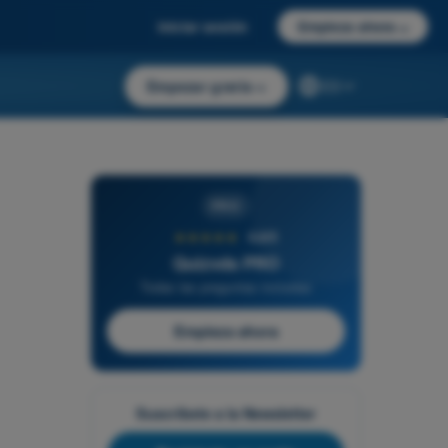
Iniciar sesión
Empieza ahora
→
Empezar gratis
→
ES
PRO
★★★★★
4,6/5
Quizvds PRO
Todas las preguntas incluidas
Empieza ahora
Suscríbete a la Newsletter