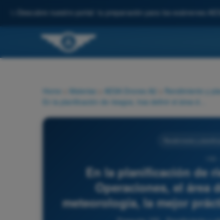
✨
Descubre nuestro portal: tu preparación para los exámenes AE
Home
>
Materias
>
AESA Drones A2
>
Rendimiento y pla
En la planificación de riesgos, tras definir el área de Operaciones, el área de contingencia y revisar la meteorología, la mejor práctica antes de iniciar la misión es:
Rendimiento y planific
193 
En la planificación de ri
Operaciones, el área d
meteorología, la mejor práct