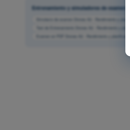
Entrenamiento y simuladores de examen
Simulacro de examen Drones A2 - Rendimiento y planifi
Test de Entrenamiento Drones A2 - Rendimiento y planif
Examen en PDF Drones A2 - Rendimiento y planificació