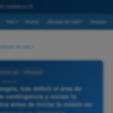
SA impulsada por IA.
Test
Precios
¿Escuela de vuelo?
Contacto
▾
nificación del vuelo
>
ación del vuelo
4 Respuestas
- Drones A2 -
esgos, tras definir el área de
e contingencia y revisar la
ica antes de iniciar la misión es: