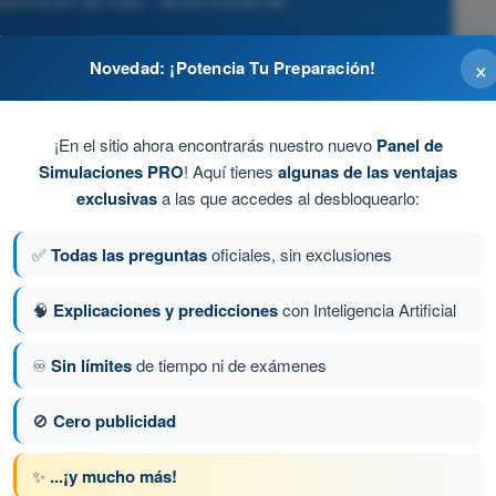
lanificación del vuelo - AESA Drones A2
×
Novedad: ¡Potencia Tu Preparación!
¡En el sitio ahora encontrarás nuestro nuevo
Panel de
rt
Simulaciones PRO
! Aquí tienes
algunas de las ventajas
exclusivas
a las que accedes al desbloquearlo:
ión Pre-vuelo (Checklist) para asegurar que ningún
limitación se haya pasado por alto
✅
Todas las preguntas
oficiales, sin exclusiones
🧠
Explicaciones y predicciones
con Inteligencia Artificial
♾️
Sin límites
de tiempo ni de exámenes
a 193 de 255
Siguiente pregunta
🚫
Cero publicidad
✨
...¡y mucho más!