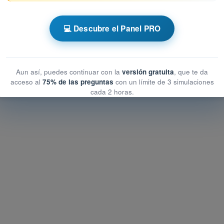
 AESA Drones A2
💻 Descubre el Panel PRO
cación del vuelo
icación del vuelo
n del vuelo
Aun así, puedes continuar con la
versión gratuita
, que te da
acceso al
75% de las preguntas
con un límite de 3 simulaciones
cada 2 horas.