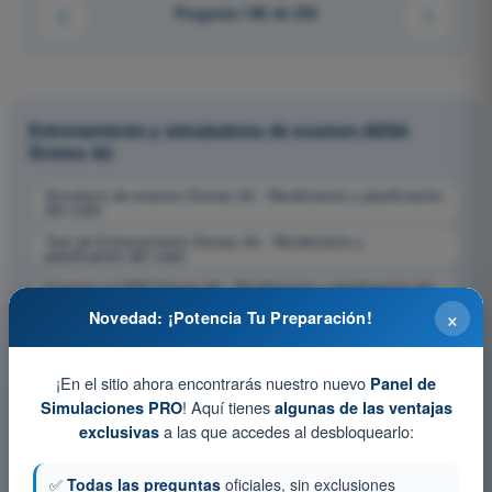
Pregunta 196 de 255
Entrenamiento y simuladores de examen AESA
Drones A2
Simulacro de examen Drones A2 - Rendimiento y planificación
del vuelo
Test de Entrenamiento Drones A2 - Rendimiento y
planificación del vuelo
Examen en PDF Drones A2 - Rendimiento y planificación del
vuelo
×
Novedad: ¡Potencia Tu Preparación!
¡En el sitio ahora encontrarás nuestro nuevo
Panel de
! Aquí tienes
Simulaciones PRO
algunas de las ventajas
a las que accedes al desbloquearlo:
exclusivas
✅
Todas las preguntas
oficiales, sin exclusiones