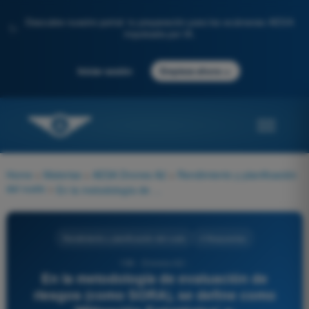
Descubre nuestro portal: tu preparación para los exámenes AESA
✨
impulsada por IA.
→
Iniciar sesión
Empieza ahora
Home
>
Materias
>
AESA Drones A2
>
Rendimiento y planificación
del vuelo
>
En la metodología de evaluación de riesgos (como SORA), se define como 'Mitigación Estratégica' a:
Rendimiento y planificación del vuelo
4 Respuestas
196 - Drones A2 -
En la metodología de evaluación de
riesgos (como SORA), se define como