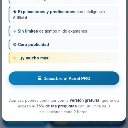
🧠
Explicaciones y predicciones
con Inteligencia
Artificial
♾️
Sin límites
de tiempo ni de exámenes
🚫
Cero publicidad
✨
...¡y mucho más!
💻 Descubre el Panel PRO
Aun así, puedes continuar con la
versión gratuita
, que te da
acceso al
75% de las preguntas
con un límite de 3
Rendimiento y planificación del vuelo
simulaciones cada 2 horas.
¡Entrenamiento!
Explicación de la pregunta
🔒
PRO