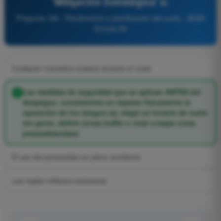
'Mitigación Estratégica' a:
Pregunta 196 - Rendimiento y planificación del vuelo - AESA
Drones A2
Cualquier maniobra evasiva durante el vuelo
Las medidas de seguridad que se aplican ANTES del
despegue, consistentes en separar físicamente la
operación de los riesgos (ej. elegir un horario de vuelo
sin gente, definir zonas buffer o volar a bajas cotas
preestablecidas)
El uso del paracaídas en pleno accidente
Las reglas militares exclusivas