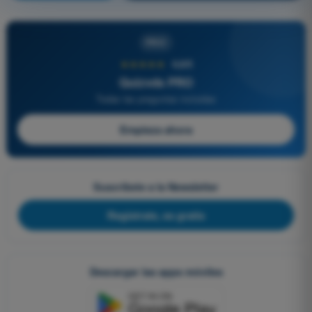
PRO
★★★★★
4,6/5
Quizvds PRO
Todas las preguntas incluidas
Empieza ahora
Suscríbete a la Newsletter
Regístrate, es gratis
Descargar las apps móviles