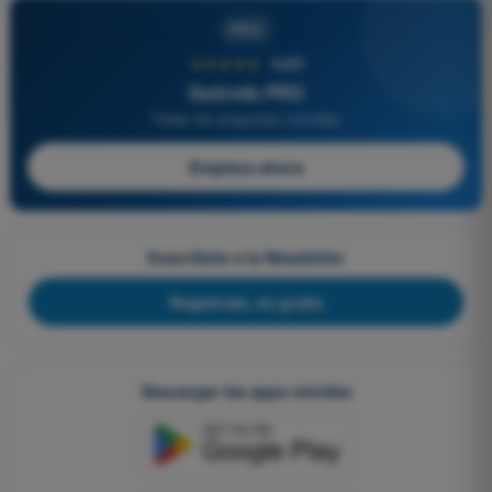
PRO
★★★★★
4,6/5
Quizvds PRO
Todas las preguntas incluidas
Empieza ahora
Suscríbete a la Newsletter
Regístrate, es gratis
Descargar las apps móviles