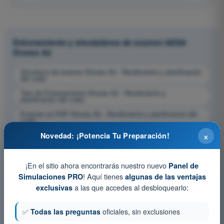
Entrenamiento y simuladores de examen AESA
Drones A2
Simulacro de examen Drones A2 - Rendimiento y planificación
del vuelo
Test de Entrenamiento Drones A2 - Rendimiento y
planificación del vuelo
Examen en PDF Drones A2 - Rendimiento y planificación del
vuelo
×
Novedad: ¡Potencia Tu Preparación!
¡En el sitio ahora encontrarás nuestro nuevo
Panel de
! Aquí tienes
Simulaciones PRO
algunas de las ventajas
a las que accedes al desbloquearlo:
exclusivas
✅
Todas las preguntas
oficiales, sin exclusiones