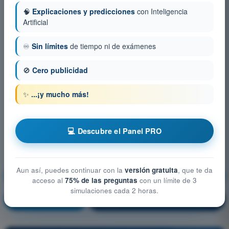
🧠
Explicaciones y predicciones
con Inteligencia
Artificial
♾️
Sin límites
de tiempo ni de exámenes
🚫
Cero publicidad
✨
...¡y mucho más!
💻 Descubre el Panel PRO
Aun así, puedes continuar con la
versión gratuita
, que te da
Rendimiento y planificación del vuelo
acceso al
75% de las preguntas
con un límite de 3
simulaciones cada 2 horas.
¡Entrenamiento!
Explicación de la pregunta
🔒
PRO