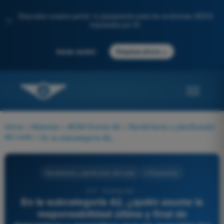
Descubre nuestro portal: tu preparación para los exámenes AESA
✨
impulsada por IA.
→
Iniciar sesión
Empieza ahora
Home
>
Materias
>
AESA Drones A2
>
Rendimiento y planificación
del vuelo
>
En la subcategoría A2, ¿quién asume la responsabilidad última y final de determinar y garantizar que se respetan las distancias horizontales de seguridad con personas no participantes?
Rendimiento y planificación del vuelo
4 Respuestas
217 - Drones A2 -
En la subcategoría A2, ¿quién asume la
responsabilidad última y final de