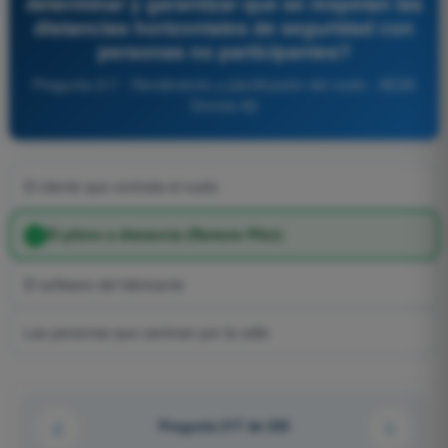
determinar y garantizar que se respetan las
distancias horizontales de seguridad con
personas no participantes?
Pregunta 217 - Rendimiento y planificación del vuelo - AESA
Drones A2
El cliente que contrata el vuelo
El piloto a distancia (Remote Pilot)
El software del fabricante
Las personas que caminan por la calle
Pregunta 217 de 255