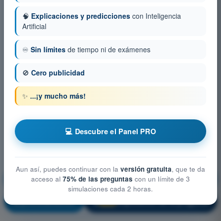
🧠
Explicaciones y predicciones
con Inteligencia
Artificial
♾️
Sin límites
de tiempo ni de exámenes
🚫
Cero publicidad
✨
...¡y mucho más!
💻 Descubre el Panel PRO
Aun así, puedes continuar con la
versión gratuita
, que te da
Rendimiento y planificación del vuelo
acceso al
75% de las preguntas
con un límite de 3
simulaciones cada 2 horas.
¡Entrenamiento!
Explicación de la pregunta
🔒
PRO