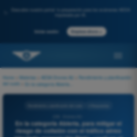
Descubre nuestro portal: tu preparación para los exámenes AESA
✨
impulsada por IA.
→
Iniciar sesión
Empieza ahora
Home
>
Materias
>
AESA Drones A2
>
Rendimiento y planificación
del vuelo
>
En la categoría Abierta, para mitigar el riesgo de colisión con el tráfico aéreo tripulado general (Air Risk), ¿cuál es el límite de altitud general, sin considerar excepciones por obstáculos artificiales?
Rendimiento y planificación del vuelo
4 Respuestas
239 - Drones A2 -
En la categoría Abierta, para mitigar el
riesgo de colisión con el tráfico aéreo