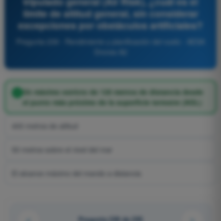
tripulado general (Air Risk), ¿cuál es el
límite de altitud general, sin considerar
excepciones por obstáculos artificiales?
Pregunta 239 - Rendimiento y planificación del vuelo - AESA
Drones A2
Un máximo estricto de 120 metros de distancia desde
el punto más próximo de la superficie terrestre (AGL)
400 metros de altitud
50 metros sobre el nivel del mar
El alcance máximo del mando a distancia
Pregunta 239 de 255