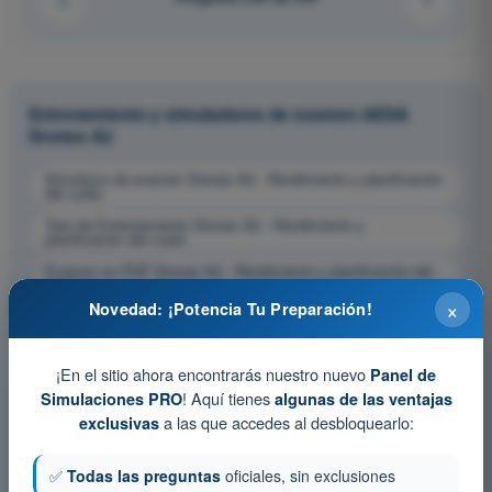
Entrenamiento y simuladores de examen AESA
Drones A2
Simulacro de examen Drones A2 - Rendimiento y planificación
del vuelo
Test de Entrenamiento Drones A2 - Rendimiento y
planificación del vuelo
Examen en PDF Drones A2 - Rendimiento y planificación del
vuelo
×
Novedad: ¡Potencia Tu Preparación!
¡En el sitio ahora encontrarás nuestro nuevo
Panel de
! Aquí tienes
Simulaciones PRO
algunas de las ventajas
a las que accedes al desbloquearlo:
exclusivas
✅
Todas las preguntas
oficiales, sin exclusiones