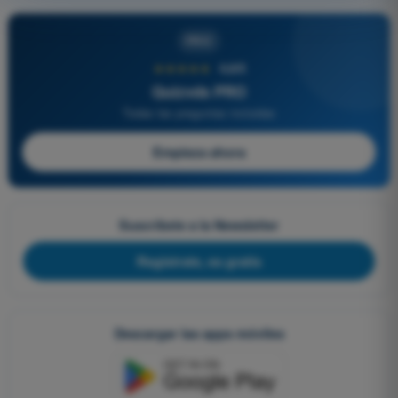
PRO
★★★★★
4,6/5
Quizvds PRO
Todas las preguntas incluidas
Empieza ahora
Suscríbete a la Newsletter
Regístrate, es gratis
Descargar las apps móviles