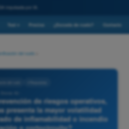
SA impulsada por IA.
Test
Precios
¿Escuela de vuelo?
Contacto
▾
nificación del vuelo
>
ación del vuelo
4 Respuestas
 Drones A2 -
prevención de riesgos operativos,
s presenta la mayor volatilidad
vado de inflamabilidad o incendio
ación o cortocircuito?