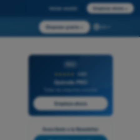
Iniciar sesión
Empieza ahora
→
Empezar gratis
→
ES
PRO
★★★★★
4,6/5
Quizvds PRO
Todas las preguntas incluidas
Empieza ahora
Suscríbete a la Newsletter