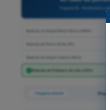
Pregunta 56 - Rendimiento y pl
Baterías de Níquel-Metal Hidruro (NiMH)
Baterías de Plomo-Ácido (Pb)
Baterías de Níquel-Cadmio (NiCd)
Baterías de Polímero de Litio (LiPo)
Pregunta anterior
Pregun