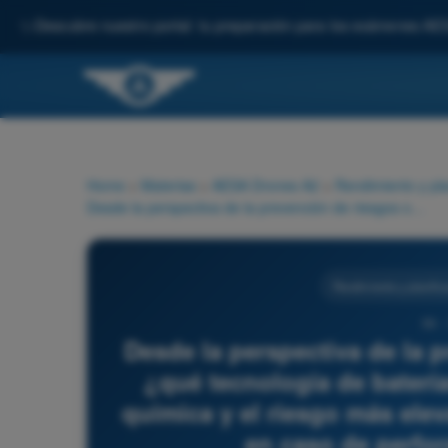
✨
Descubre nuestro portal: tu preparación para los exámenes AE
Home
>
Materias
>
AESA Drones A2
>
Rendimiento y pla
Desde la perspectiva de la prevención de riesgos operativos, ¿qué tecnología de baterías presenta la mayor volatilidad química y el riesgo más elevado de inflamabilidad o incendio en caso de perforación o cortocircuito?
Rendimiento y planific
56 -
Desde la perspectiva de la 
¿qué tecnología de batería
química y el riesgo más ele
en caso de perfor