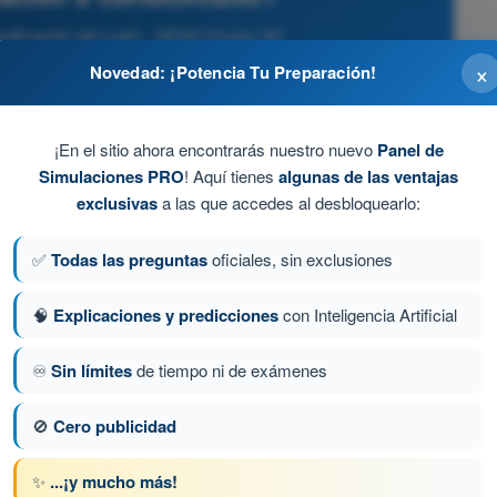
anificación del vuelo - AESA Drones A2
×
Novedad: ¡Potencia Tu Preparación!
¡En el sitio ahora encontrarás nuestro nuevo
Panel de
Simulaciones PRO
! Aquí tienes
algunas de las ventajas
exclusivas
a las que accedes al desbloquearlo:
✅
Todas las preguntas
oficiales, sin exclusiones
🧠
Explicaciones y predicciones
con Inteligencia Artificial
♾️
Sin límites
de tiempo ni de exámenes
ta 56 de 255
Siguiente pregunta
🚫
Cero publicidad
✨
...¡y mucho más!