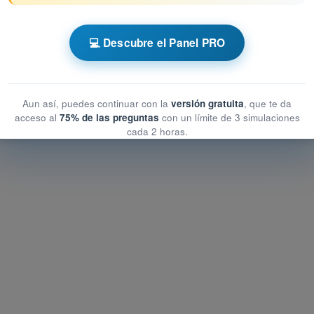
 AESA Drones A2
💻 Descubre el Panel PRO
cación del vuelo
icación del vuelo
n del vuelo
Aun así, puedes continuar con la
versión gratuita
, que te da
acceso al
75% de las preguntas
con un límite de 3 simulaciones
cada 2 horas.