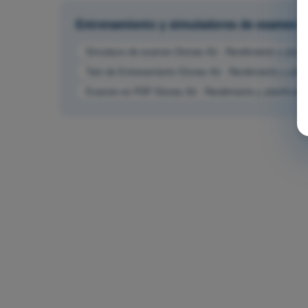
Entrenamiento y simuladores de examen
Simulacro de examen Drones A2 - Rendimiento y planifi
Test de Entrenamiento Drones A2 - Rendimiento y planif
Examen en PDF Drones A2 - Rendimiento y planificació