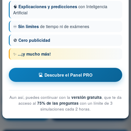
🧠
Explicaciones y predicciones
con Inteligencia
Artificial
♾️
Sin límites
de tiempo ni de exámenes
🚫
Cero publicidad
✨
...¡y mucho más!
💻 Descubre el Panel PRO
Aun así, puedes continuar con la
versión gratuita
, que te da
Rendimiento y planificación del vuelo
acceso al
75% de las preguntas
con un límite de 3
simulaciones cada 2 horas.
¡Entrenamiento!
Explicación de la pregunta
🔒
PRO