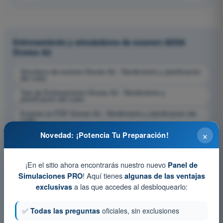
Entrenamiento y simuladores de examen AESA
Drones A2
Simulacro de examen Drones A2 - Rendimiento y planificación
del vuelo
Test de Entrenamiento Drones A2 - Rendimiento y
planificación del vuelo
Examen en PDF Drones A2 - Rendimiento y planificación del
vuelo
×
Novedad: ¡Potencia Tu Preparación!
¡En el sitio ahora encontrarás nuestro nuevo
Panel de
! Aquí tienes
Simulaciones PRO
algunas de las ventajas
a las que accedes al desbloquearlo:
exclusivas
✅
Todas las preguntas
oficiales, sin exclusiones