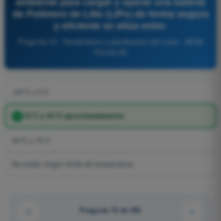
ambiente para cargar y operar una batería
de Polímero de Litio (LiPo) de forma segura
y eficiente se sitúa entre:
Pregunta 72 - Rendimiento y planificación del vuelo - AESA
Drones A2
-20°C y 0°C
15°C y 35°C aproximadamente
50°C y 70°C
No existe ningún límite de temperatura
Pregunta 72 de 255