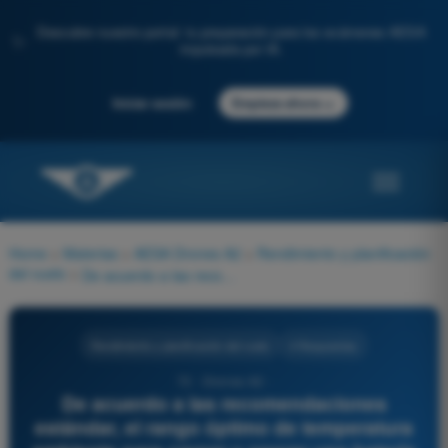
Descubre nuestro portal: tu preparación para los exámenes AESA
✨
impulsada por IA.
→
Iniciar sesión
Empieza ahora
Home
>
Materias
>
AESA Drones A2
>
Rendimiento y planificación
del vuelo
>
De acuerdo a las recomendaciones estándar, el rango óptimo de temperatura ambiente para cargar y operar una batería de Polímero de Litio (LiPo) de forma segura y eficiente se sitúa entre:
Rendimiento y planificación del vuelo
4 Respuestas
72 - Drones A2 -
De acuerdo a las recomendaciones
estándar, el rango óptimo de temperatura