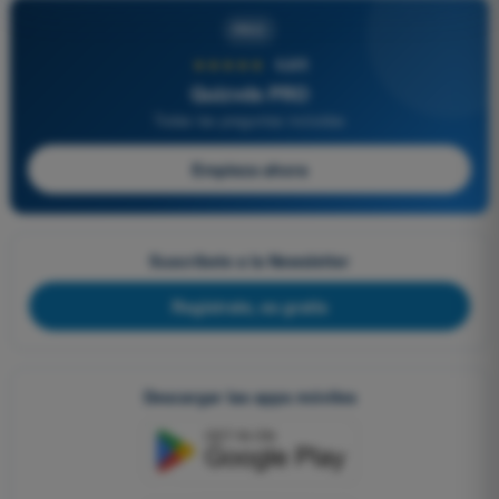
PRO
★★★★★
4,6/5
Quizvds PRO
Todas las preguntas incluidas
Empieza ahora
Suscríbete a la Newsletter
Regístrate, es gratis
Descargar las apps móviles