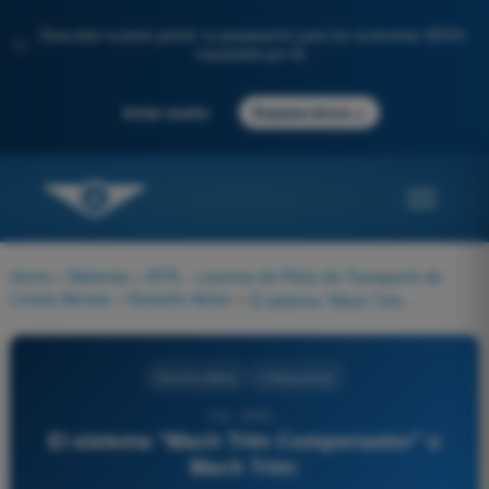
Descubre nuestro portal: tu preparación para los exámenes AESA
✨
impulsada por IA.
→
Iniciar sesión
Empieza ahora
Home
>
Materias
>
ATPL - Licencia de Piloto de Transporte de
Líneas Aéreas
>
Derecho Aéreo
>
El sistema "Mach Trim Compensator" o Mach Trim:
Derecho Aéreo
4 Respuestas
116 - ATPL -
El sistema "Mach Trim Compensator" o
Mach Trim: