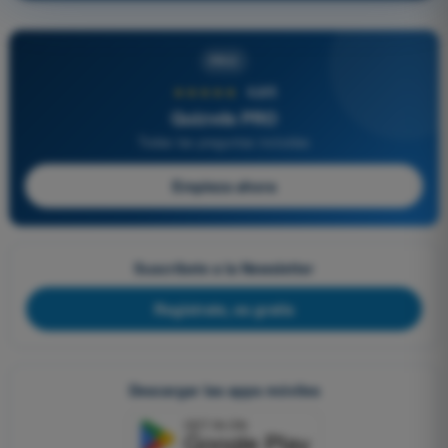
PRO
★★★★★
4,6/5
Quizvds PRO
Todas las preguntas incluidas
Empieza ahora
Suscríbete a la Newsletter
Regístrate, es gratis
Descargar las apps móviles