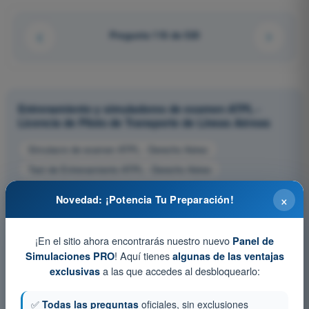
Pregunta 116 de 520
Entrenamiento y simuladores de examen ATPL -
Licencia de Piloto de Transporte de Líneas Aéreas
Simulacro de examen ATPL - Derecho Aéreo
Test de Entrenamiento ATPL - Derecho Aéreo
Examen en PDF ATPL - Derecho Aéreo
×
Novedad: ¡Potencia Tu Preparación!
¡En el sitio ahora encontrarás nuestro nuevo
Panel de
! Aquí tienes
Simulaciones PRO
algunas de las ventajas
a las que accedes al desbloquearlo:
exclusivas
✅
Todas las preguntas
oficiales, sin exclusiones