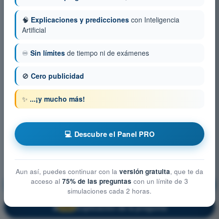
🧠
Explicaciones y predicciones
con Inteligencia
Artificial
♾️
Sin límites
de tiempo ni de exámenes
🚫
Cero publicidad
✨
...¡y mucho más!
💻 Descubre el Panel PRO
Aun así, puedes continuar con la
versión gratuita
, que te da
acceso al
75% de las preguntas
con un límite de 3
Derecho Aéreo
¡Entrenamiento!
simulaciones cada 2 horas.
Explicación de la pregunta
🔒
PRO