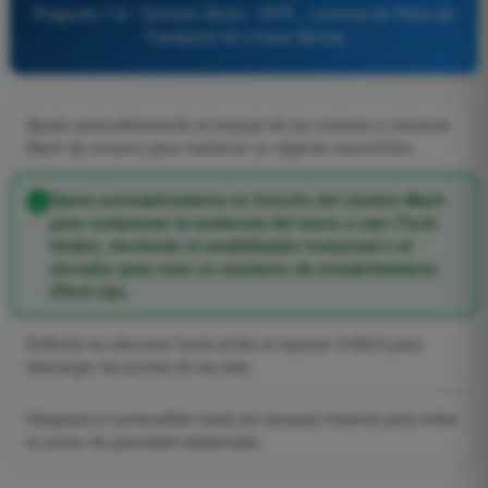
Pregunta 116 - Derecho Aéreo - ATPL - Licencia de Piloto de
Transporte de Líneas Aéreas
Ajusta automáticamente el empuje de los motores a números
Mach de crucero para mantener un régimen económico.
Opera automáticamente en función del número Mach
para compensar la tendencia del morro a caer (Tuck-
Under), moviendo el estabilizador horizontal o el
elevador para crear un momento de encabritamiento
(Pitch-Up).
Deflecta los alerones hacia arriba al superar el Mcrit para
descargar las puntas de las alas.
Desplaza el combustible hacia los tanques traseros para evitar
el centro de gravedad adelantado.