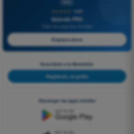
PRO
★★★★★
4,6/5
Quizvds PRO
Todas las preguntas incluidas
Empieza ahora
Suscríbete a la Newsletter
Regístrate, es gratis
Descargar las apps móviles