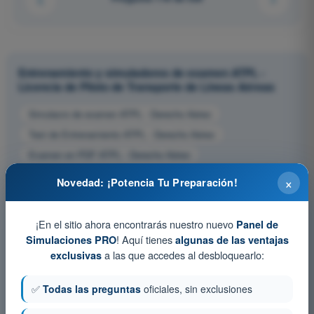
Entrenamiento y simuladores de examen ATPL -
Licencia de Piloto de Transporte de Líneas Aéreas
Simulacro de examen ATPL - Derecho Aéreo
Test de Entrenamiento ATPL - Derecho Aéreo
Examen en PDF ATPL - Derecho Aéreo
×
Novedad: ¡Potencia Tu Preparación!
¡En el sitio ahora encontrarás nuestro nuevo
Panel de
! Aquí tienes
Simulaciones PRO
algunas de las ventajas
a las que accedes al desbloquearlo:
exclusivas
✅
Todas las preguntas
oficiales, sin exclusiones