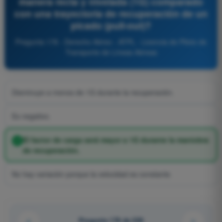
manera recta y nivelada (1G) comparado
con una trayectoria de recuperación de un
picado (pull-out)?
Pregunta 178 - Derecho Aéreo - ATPL - Licencia de Piloto de
Transporte de Líneas Aéreas
Disminuye a menos de 1G durante la recuperación.
Es negativo.
El factor de carga será mayor a 1G durante la maniobra
de recuperación.
No hay variación porque la velocidad es constante.
Pregunta 178 de 520