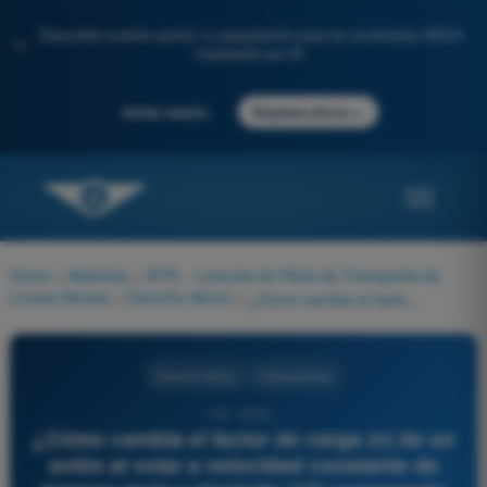
Descubre nuestro portal: tu preparación para los exámenes AESA
✨
impulsada por IA.
→
Iniciar sesión
Empieza ahora
Home
>
Materias
>
ATPL - Licencia de Piloto de Transporte de
Líneas Aéreas
>
Derecho Aéreo
>
¿Cómo cambia el factor de carga (n) de un avión al volar a velocidad constante de manera recta y nivelada (1G) comparado con una trayectoria de recuperación de un picado (pull-out)?
Derecho Aéreo
4 Respuestas
178 - ATPL -
¿Cómo cambia el factor de carga (n) de un
avión al volar a velocidad constante de