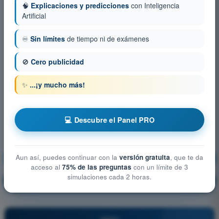
🧠
Explicaciones y predicciones
con Inteligencia
Artificial
♾️
Sin límites
de tiempo ni de exámenes
🚫
Cero publicidad
✨
...¡y mucho más!
💻 Descubre el Panel PRO
Aun así, puedes continuar con la
versión gratuita
, que te da
Derecho Aéreo
¡Entrenamiento!
acceso al
75% de las preguntas
con un límite de 3
simulaciones cada 2 horas.
Explicación de la pregunta
🔒
PRO