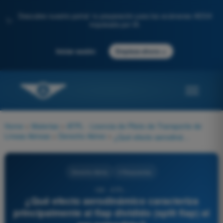
Descubre nuestro portal: tu preparación para los exámenes AESA
✨
impulsada por IA.
→
Iniciar sesión
Empieza ahora
Home
>
Materias
>
ATPL - Licencia de Piloto de Transporte de
Líneas Aéreas
>
Derecho Aéreo
>
¿Qué efecto aerodinámico caracteriza principalmente al flap dividido (split flap) al ser extendido?
Derecho Aéreo
4 Respuestas
189 - ATPL -
¿Qué efecto aerodinámico caracteriza
principalmente al flap dividido (split flap) al