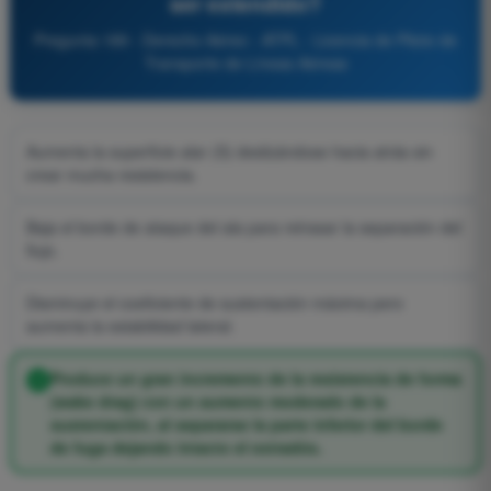
ser extendido?
Pregunta 189 - Derecho Aéreo - ATPL - Licencia de Piloto de
Transporte de Líneas Aéreas
Aumenta la superficie alar (S) deslizándose hacia atrás sin
crear mucha resistencia.
Baja el borde de ataque del ala para retrasar la separación del
flujo.
Disminuye el coeficiente de sustentación máxima pero
aumenta la estabilidad lateral.
Produce un gran incremento de la resistencia de forma
(wake drag) con un aumento moderado de la
sustentación, al separarse la parte inferior del borde
de fuga dejando intacto el extradós.