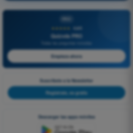
PRO
★★★★★
4,6/5
Quizvds PRO
Todas las preguntas incluidas
Empieza ahora
Suscríbete a la Newsletter
Regístrate, es gratis
Descargar las apps móviles