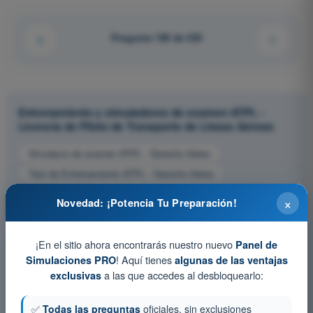
Pregunta 189 de 520
Entrenamiento y simuladores de examen ATPL -
Licencia de Piloto de Transporte de Líneas Aéreas
Simulacro de examen ATPL - Derecho Aéreo
Test de Entrenamiento ATPL - Derecho Aéreo
Examen en PDF ATPL - Derecho Aéreo
×
Novedad: ¡Potencia Tu Preparación!
¡En el sitio ahora encontrarás nuestro nuevo
Panel de
! Aquí tienes
Simulaciones PRO
algunas de las ventajas
a las que accedes al desbloquearlo:
exclusivas
✅
Todas las preguntas
oficiales, sin exclusiones