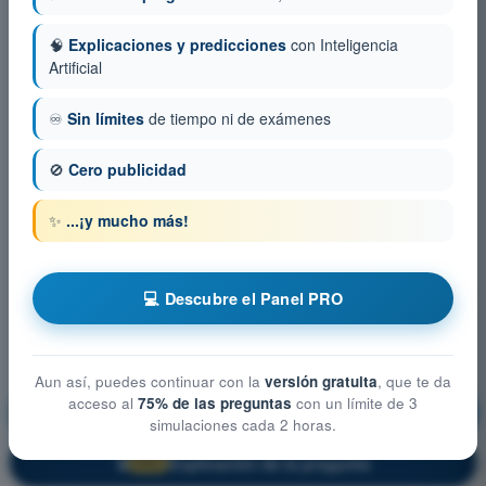
🧠
Explicaciones y predicciones
con Inteligencia
Artificial
♾️
Sin límites
de tiempo ni de exámenes
🚫
Cero publicidad
✨
...¡y mucho más!
💻 Descubre el Panel PRO
Aun así, puedes continuar con la
versión gratuita
, que te da
acceso al
75% de las preguntas
con un límite de 3
Derecho Aéreo
¡Entrenamiento!
simulaciones cada 2 horas.
Explicación de la pregunta
🔒
PRO