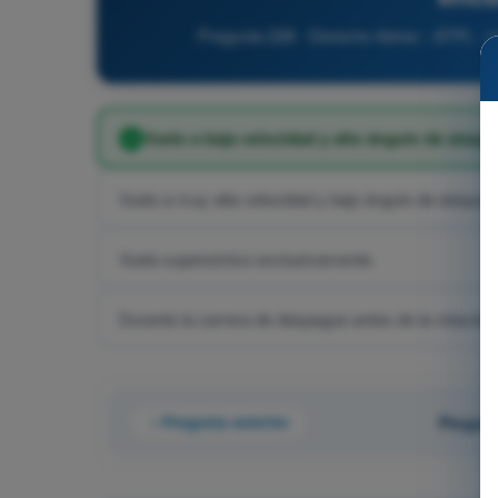
Pregunta 228 - Derecho Aéreo - ATPL - L
Vuelo a baja velocidad y alto ángulo de ataqu
Vuelo a muy alta velocidad y bajo ángulo de ataque (e
Vuelo supersónico exclusivamente.
Durante la carrera de despegue antes de la rotación 
Pregunta anterior
Pregunt