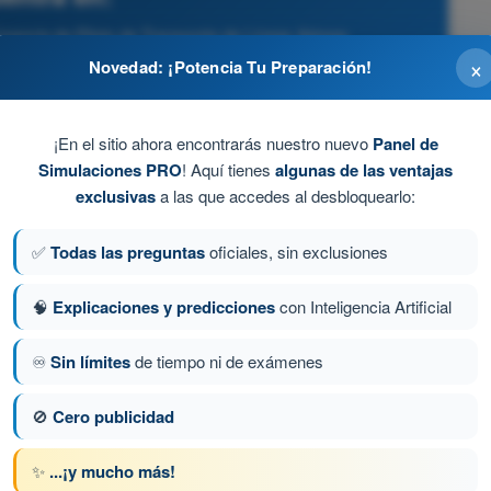
icencia de Piloto de Transporte de Líneas Aéreas
×
Novedad: ¡Potencia Tu Preparación!
e (ej. despegue o aproximación).
¡En el sitio ahora encontrarás nuestro nuevo
Panel de
Simulaciones PRO
! Aquí tienes
algunas de las ventajas
j. crucero rápido).
exclusivas
a las que accedes al desbloquearlo:
✅
Todas las preguntas
oficiales, sin exclusiones
🧠
Explicaciones y predicciones
con Inteligencia Artificial
(Vr).
♾️
Sin límites
de tiempo ni de exámenes
🚫
Cero publicidad
a 228 de 520
Siguiente pregunta
✨
...¡y mucho más!