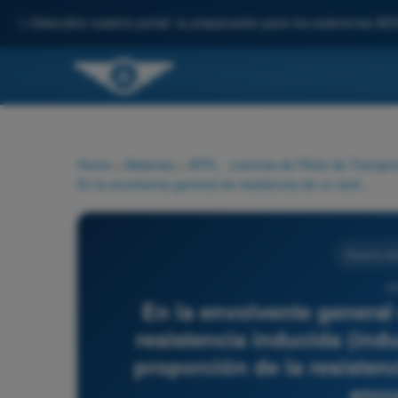
✨
Descubre nuestro portal: tu preparación para los exámenes AE
Home
>
Materias
>
ATPL - Licencia de Piloto de Transpo
En la envolvente general de resistencia de un avión, la resistencia inducida (induced drag) representa la mayor proporción de la resistencia total cuando la aeronave se encuentra en:
Derecho Aé
22
En la envolvente general 
resistencia inducida (ind
proporción de la resisten
encu