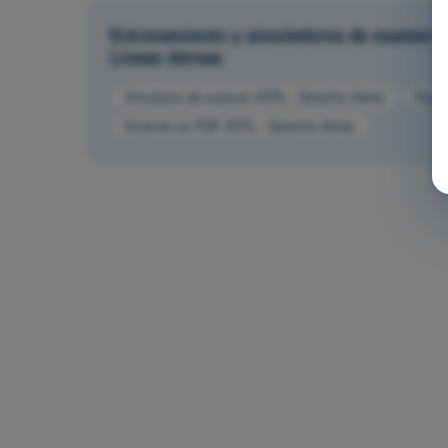
Entrenamiento y simuladores de examen AT
Líneas Aéreas
Simulacro de examen ATPL - Derecho Aéreo
Test 
Examen en PDF ATPL - Derecho Aéreo