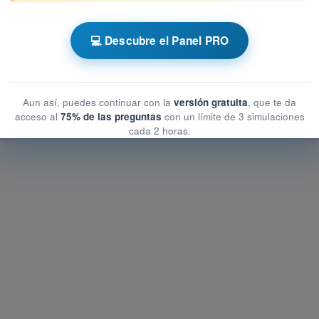
PL - Licencia de Piloto de Transporte de
💻 Descubre el Panel PRO
de Entrenamiento ATPL - Derecho Aéreo
Aun así, puedes continuar con la
versión gratuita
, que te da
acceso al
75% de las preguntas
con un límite de 3 simulaciones
cada 2 horas.