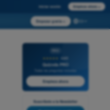
Iniciar sesión
Empieza ahora
→
Empezar gratis
→
ES
PRO
★★★★★
4,6/5
Quizvds PRO
Todas las preguntas incluidas
Empieza ahora
Suscríbete a la Newsletter