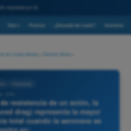
SA impulsada por IA.
Test
Precios
¿Escuela de vuelo?
Contacto
▾
rte de Líneas Aéreas
>
Derecho Aéreo
>
reo
4 Respuestas
8 - ATPL -
de resistencia de un avión, la
uced drag) representa la mayor
cia total cuando la aeronave se
entra en: