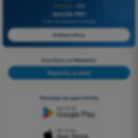
★★★★★
4,6/5
Quizvds PRO
Todas las preguntas incluidas
Empieza ahora
Suscríbete a la Newsletter
Regístrate, es gratis
Descargar las apps móviles