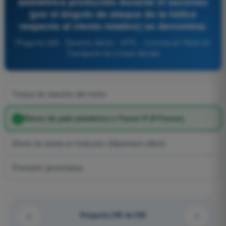
asimétrica producido durante el ascenso
(por el ángulo de ataque de la hélice
respecto al viento relativo) se denomina:
Pregunta 295 - Derecho Aéreo - ATPL - Licencia de Piloto de
Transporte de Líneas Aéreas
Torque de reacción del motor.
Efecto de pala asimétrica o Factor P (P-Factor).
Efecto de estela en tirabuzón (Slipstream effect).
Precesión giroscópica.
Pregunta 295 de 520