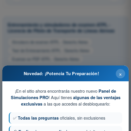
Entrenamiento y simuladores de examen ATPL -
Licencia de Piloto de Transporte de Líneas Aéreas
Simulacro de examen ATPL - Derecho Aéreo
Test de Entrenamiento ATPL - Derecho Aéreo
Examen en PDF ATPL - Derecho Aéreo
×
Novedad: ¡Potencia Tu Preparación!
¡En el sitio ahora encontrarás nuestro nuevo
Panel de
! Aquí tienes
Simulaciones PRO
algunas de las ventajas
a las que accedes al desbloquearlo:
exclusivas
✅
Todas las preguntas
oficiales, sin exclusiones