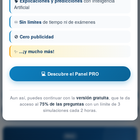
🧠
Explicaciones y predicciones
con Inteligencia
Artificial
♾️
Sin límites
de tiempo ni de exámenes
🚫
Cero publicidad
✨
...¡y mucho más!
💻 Descubre el Panel PRO
Derecho Aéreo
¡Entrenamiento!
Aun así, puedes continuar con la
versión gratuita
, que te da
acceso al
75% de las preguntas
con un límite de 3
Explicación de la pregunta
🔒
simulaciones cada 2 horas.
PRO
PRO