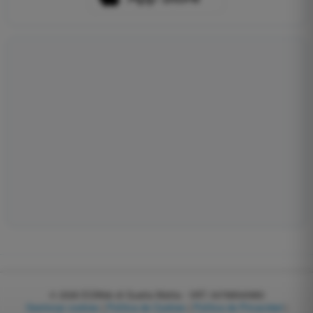
© 2026
EGWeb di Guatta Mattia - VAT: 04768540983
Gestionar cookies
|
Política de Cookies
|
Política de Privacidad
|