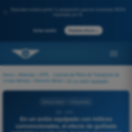
Descubre nuestro portal: tu preparación para los exámenes AESA
✨
impulsada por IA.
→
Iniciar sesión
Empieza ahora
Home
>
Materias
>
ATPL - Licencia de Piloto de Transporte de
Líneas Aéreas
>
Derecho Aéreo
>
En un avión equipado con hélices convencionales, el efecto de guiñada asimétrica producido durante el ascenso (por el ángulo de ataque de la hélice respecto al viento relativo) se denomina:
Derecho Aéreo
4 Respuestas
295 - ATPL -
En un avión equipado con hélices
convencionales, el efecto de guiñada