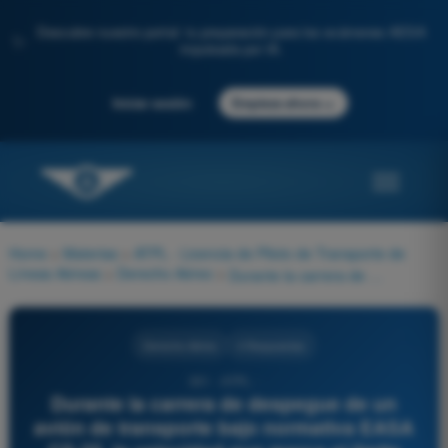
Descubre nuestro portal: tu preparación para los exámenes AESA
✨
impulsada por IA.
→
Iniciar sesión
Empieza ahora
Home
>
Materias
>
ATPL - Licencia de Piloto de Transporte de
Líneas Aéreas
>
Derecho Aéreo
>
Durante la carrera de despegue de un avión de transporte bajo normativa EASA CS-25, la velocidad que marca el límite máximo para tomar la decisión de abortar el despegue garantizando detenerse dentro de la pista disponible se denomina:
Derecho Aéreo
4 Respuestas
351 - ATPL -
Durante la carrera de despegue de un
avión de transporte bajo normativa EASA