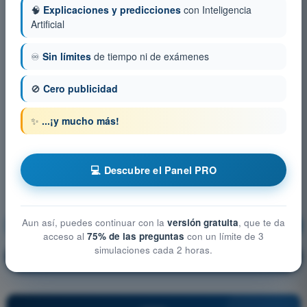
🧠
Explicaciones y predicciones
con Inteligencia
Artificial
♾️
Sin límites
de tiempo ni de exámenes
🚫
Cero publicidad
✨
...¡y mucho más!
💻 Descubre el Panel PRO
Aun así, puedes continuar con la
versión gratuita
, que te da
Derecho Aéreo
¡Entrenamiento!
acceso al
75% de las preguntas
con un límite de 3
simulaciones cada 2 horas.
Explicación de la pregunta
🔒
PRO