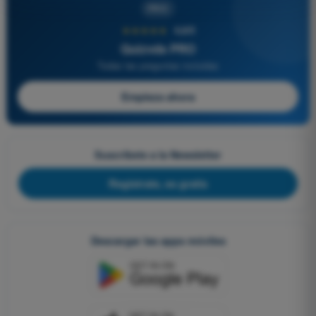
PRO
★★★★★
4,6/5
Quizvds PRO
Todas las preguntas incluidas
Empieza ahora
Suscríbete a la Newsletter
Regístrate, es gratis
Descargar las apps móviles