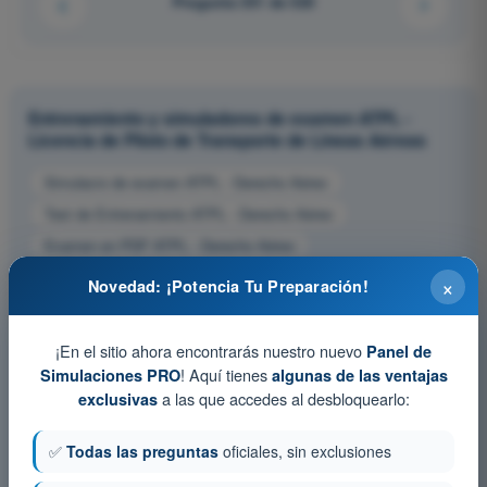
Pregunta 351 de 520
Entrenamiento y simuladores de examen ATPL -
Licencia de Piloto de Transporte de Líneas Aéreas
Simulacro de examen ATPL - Derecho Aéreo
Test de Entrenamiento ATPL - Derecho Aéreo
Examen en PDF ATPL - Derecho Aéreo
×
Novedad: ¡Potencia Tu Preparación!
¡En el sitio ahora encontrarás nuestro nuevo
Panel de
! Aquí tienes
Simulaciones PRO
algunas de las ventajas
a las que accedes al desbloquearlo:
exclusivas
✅
Todas las preguntas
oficiales, sin exclusiones