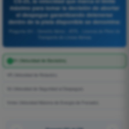
CS-25, la velocidad que marca el límite
máximo para tomar la decisión de abortar
el despegue garantizando detenerse
dentro de la pista disponible se denomina:
Pregunta 351 - Derecho Aéreo - ATPL - Licencia de Piloto de
Transporte de Líneas Aéreas
V1 (Velocidad de Decisión).
VR (Velocidad de Rotación).
V2 (Velocidad de Seguridad al Despegue).
Vmbe (Velocidad Máxima de Energía de Frenado).