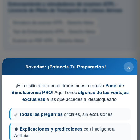
Entrenamiento y simuladores de examen ATPL -
Licencia de Piloto de Transporte de Líneas Aéreas
Simulacro de examen ATPL - Derecho Aéreo
Test de Entrenamiento ATPL - Derecho Aéreo
Examen en PDF ATPL - Derecho Aéreo
×
Novedad: ¡Potencia Tu Preparación!
¡En el sitio ahora encontrarás nuestro nuevo
Panel de
! Aquí tienes
Simulaciones PRO
algunas de las ventajas
a las que accedes al desbloquearlo:
exclusivas
✅
Todas las preguntas
oficiales, sin exclusiones
🧠
Explicaciones y predicciones
con Inteligencia
Artificial