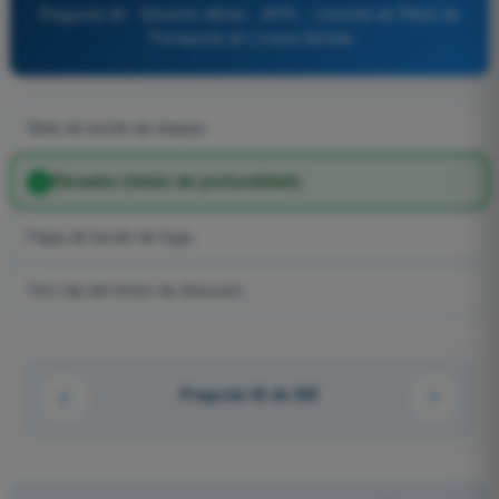
Pregunta 42 - Derecho Aéreo - ATPL - Licencia de Piloto de
Transporte de Líneas Aéreas
Slats de borde de ataque.
Elevador (timón de profundidad).
Flaps de borde de fuga.
Trim tab del timón de dirección.
Pregunta 42 de 520