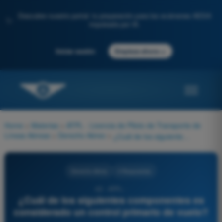
Descubre nuestro portal: tu preparación para los exámenes AESA
✨
impulsada por IA.
→
Iniciar sesión
Empieza ahora
Home
>
Materias
>
ATPL - Licencia de Piloto de Transporte de
Líneas Aéreas
>
Derecho Aéreo
>
¿Cuál de los siguientes componentes es considerado un control primario de vuelo?
Derecho Aéreo
4 Respuestas
42 - ATPL -
¿Cuál de los siguientes componentes es
considerado un control primario de vuelo?