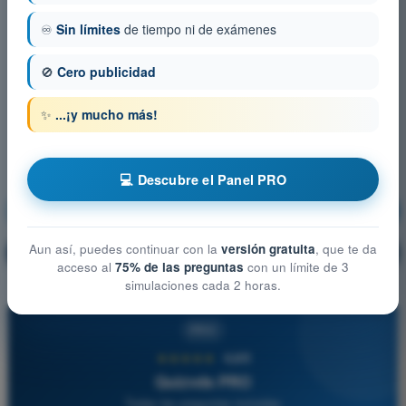
♾️
Sin límites
de tiempo ni de exámenes
🚫
Cero publicidad
✨
...¡y mucho más!
💻 Descubre el Panel PRO
Derecho Aéreo
¡Entrenamiento!
Aun así, puedes continuar con la
versión gratuita
, que te da
Explicación de la pregunta
🔒
PRO
acceso al
75% de las preguntas
con un límite de 3
simulaciones cada 2 horas.
PRO
★★★★★
4,6/5
Quizvds PRO
Todas las preguntas incluidas