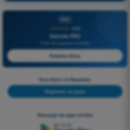
PRO
★★★★★
4,6/5
Quizvds PRO
Todas las preguntas incluidas
Empieza ahora
Suscríbete a la Newsletter
Regístrate, es gratis
Descargar las apps móviles