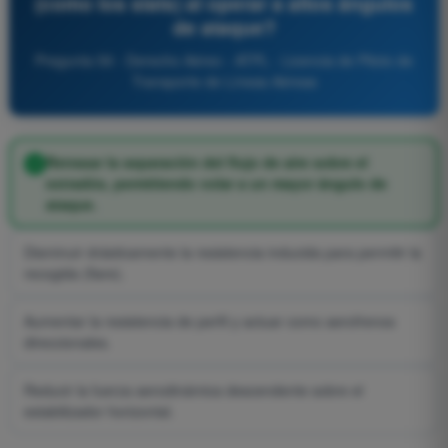
(como los slats) al operar a altos ángulos
de ataque?
Pregunta 59 - Derecho Aéreo - ATPL - Licencia de Piloto de
Transporte de Líneas Aéreas
Retrasar la separación del flujo de aire sobre el
extradós, permitiendo volar a un mayor ángulo de
ataque.
Disminuir drásticamente la resistencia inducida para permitir la
recogida (flare).
Aumentar la resistencia de perfil y actuar como aerofrenos
direccionales.
Reducir la fuerza aerodinámica descendente sobre el
estabilizador horizontal.