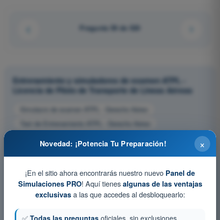
Pregunta 59 de 520
Entrenamiento y simuladores de examen ATPL -
Licencia de Piloto de Transporte de Líneas Aéreas
Simulacro de examen ATPL - Derecho Aéreo
Test de Entrenamiento ATPL - Derecho Aéreo
Examen en PDF ATPL - Derecho Aéreo
×
Novedad: ¡Potencia Tu Preparación!
¡En el sitio ahora encontrarás nuestro nuevo
Panel de
! Aquí tienes
Simulaciones PRO
algunas de las ventajas
a las que accedes al desbloquearlo:
exclusivas
✅
Todas las preguntas
oficiales, sin exclusiones