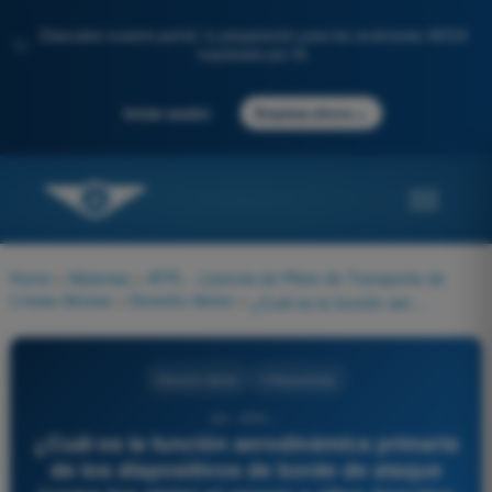
Descubre nuestro portal: tu preparación para los exámenes AESA
✨
impulsada por IA.
→
Iniciar sesión
Empieza ahora
Home
>
Materias
>
ATPL - Licencia de Piloto de Transporte de
Líneas Aéreas
>
Derecho Aéreo
>
¿Cuál es la función aerodinámica primaria de los dispositivos de borde de ataque (como los slats) al operar a altos ángulos de ataque?
Derecho Aéreo
4 Respuestas
59 - ATPL -
¿Cuál es la función aerodinámica primaria
de los dispositivos de borde de ataque