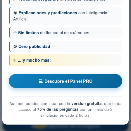
🧠
Explicaciones y predicciones
con Inteligencia
Artificial
♾️
Sin límites
de tiempo ni de exámenes
🚫
Cero publicidad
✨
...¡y mucho más!
💻 Descubre el Panel PRO
Aun así, puedes continuar con la
versión gratuita
, que te da
acceso al
75% de las preguntas
con un límite de 3
Derecho Aéreo
¡Entrenamiento!
simulaciones cada 2 horas.
Explicación de la pregunta
🔒
PRO