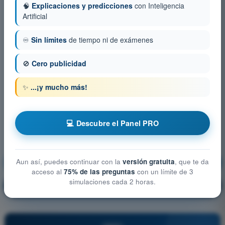
🧠
Explicaciones y predicciones
con Inteligencia
Artificial
♾️
Sin límites
de tiempo ni de exámenes
🚫
Cero publicidad
✨
...¡y mucho más!
💻 Descubre el Panel PRO
Aun así, puedes continuar con la
versión gratuita
, que te da
Derecho Aéreo
¡Entrenamiento!
acceso al
75% de las preguntas
con un límite de 3
simulaciones cada 2 horas.
Explicación de la pregunta
🔒
PRO