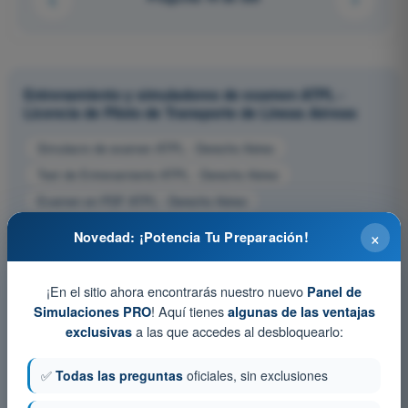
Entrenamiento y simuladores de examen ATPL -
Licencia de Piloto de Transporte de Líneas Aéreas
Simulacro de examen ATPL - Derecho Aéreo
Test de Entrenamiento ATPL - Derecho Aéreo
Examen en PDF ATPL - Derecho Aéreo
×
Novedad: ¡Potencia Tu Preparación!
¡En el sitio ahora encontrarás nuestro nuevo
Panel de
! Aquí tienes
Simulaciones PRO
algunas de las ventajas
a las que accedes al desbloquearlo:
exclusivas
✅
Todas las preguntas
oficiales, sin exclusiones