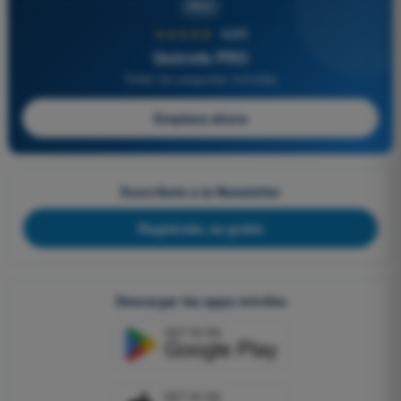
PRO
★★★★★
4,6/5
Quizvds PRO
Todas las preguntas incluidas
Empieza ahora
Suscríbete a la Newsletter
Regístrate, es gratis
Descargar las apps móviles