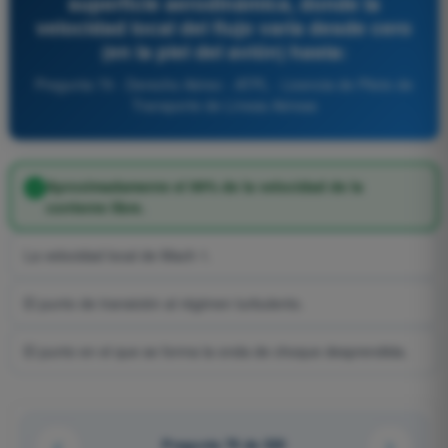
superficie aerodinámica, donde la
velocidad local del flujo varía desde cero
(en la piel del avión) hasta:
Pregunta 79 - Derecho Aéreo - ATPL - Licencia de Piloto de
Transporte de Líneas Aéreas
Aproximadamente el 99% de la velocidad de la
corriente libre.
La velocidad local de Mach 1.
El punto de transición al régimen turbulento.
El punto en el que se forma la onda de choque desprendida.
Pregunta 79 de 520