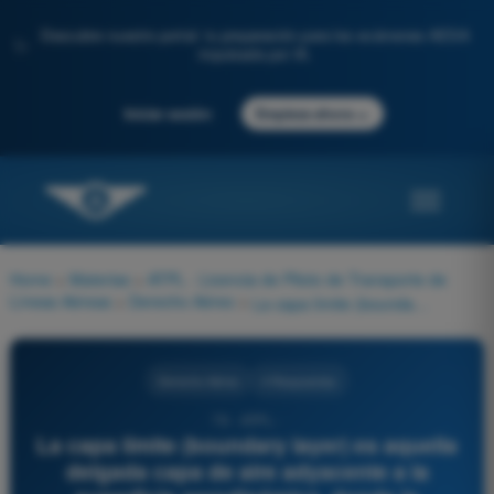
Descubre nuestro portal: tu preparación para los exámenes AESA
✨
impulsada por IA.
→
Iniciar sesión
Empieza ahora
Home
>
Materias
>
ATPL - Licencia de Piloto de Transporte de
Líneas Aéreas
>
Derecho Aéreo
>
La capa límite (boundary layer) es aquella delgada capa de aire adyacente a la superficie aerodinámica, donde la velocidad local del flujo varía desde cero (en la piel del avión) hasta:
Derecho Aéreo
4 Respuestas
79 - ATPL -
La capa límite (boundary layer) es aquella
delgada capa de aire adyacente a la