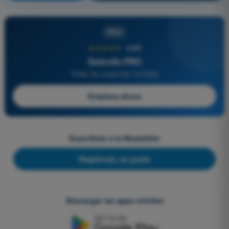
PRO
★★★★★
4,6/5
Quizvds PRO
Todas las preguntas incluidas
Empieza ahora
Suscríbete a la Newsletter
Regístrate, es gratis
Descargar las apps móviles