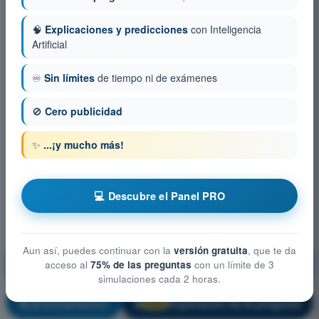
🧠
Explicaciones y predicciones
con Inteligencia
Artificial
♾️
Sin límites
de tiempo ni de exámenes
🚫
Cero publicidad
✨
...¡y mucho más!
💻 Descubre el Panel PRO
Aun así, puedes continuar con la
versión gratuita
, que te da
Conocimientos Generales de la Aeronave - Célula,
acceso al
75% de las preguntas
con un límite de 3
Sistemas y Planta Motriz
simulaciones cada 2 horas.
¡Entrenamiento!
Explicación de la pregunta
🔒
PRO