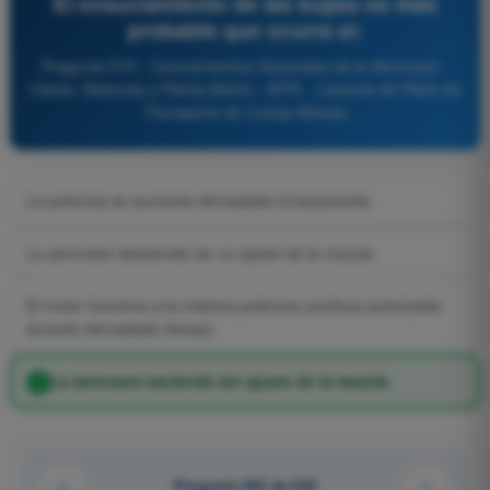
El ensuciamiento de las bujías es más
probable que ocurra si:
Pregunta 579 - Conocimientos Generales de la Aeronave -
Célula, Sistemas y Planta Motriz - ATPL - Licencia de Piloto de
Transporte de Líneas Aéreas
La potencia se aumenta demasiado bruscamente.
La aeronave desciende sin un ajuste de la mezcla.
El motor funciona a la máxima potencia continua autorizada
durante demasiado tiempo.
La aeronave asciende sin ajuste de la mezcla.
Pregunta 563 de 643