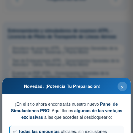
Entrenamiento y simuladores de examen ATPL -
Licencia de Piloto de Transporte de Líneas Aéreas
Simulacro de examen ATPL - Conocimientos Generales de la
Aeronave - Célula, Sistemas y Planta Motriz
Test de Entrenamiento ATPL - Conocimientos Generales de la
Aeronave - Célula, Sistemas y Planta Motriz
Examen en PDF ATPL - Conocimientos Generales de la
Aeronave - Célula, Sistemas y Planta Motriz
×
Novedad: ¡Potencia Tu Preparación!
¡En el sitio ahora encontrarás nuestro nuevo
Panel de
! Aquí tienes
Simulaciones PRO
algunas de las ventajas
a las que accedes al desbloquearlo:
exclusivas
✅
Todas las preguntas
oficiales, sin exclusiones