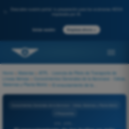
Descubre nuestro portal: tu preparación para los exámenes AESA
✨
impulsada por IA.
→
Iniciar sesión
Empieza ahora
Home
>
Materias
>
ATPL - Licencia de Piloto de Transporte de
Líneas Aéreas
>
Conocimientos Generales de la Aeronave - Célula,
Sistemas y Planta Motriz
>
El ensuciamiento de las bujías es más probable que ocurra si:
Conocimientos Generales de la Aeronave - Célula, Sistemas y Planta Motriz
4 Respuestas
579 - ATPL -