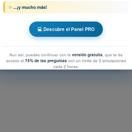
✨
...¡y mucho más!
PL - Licencia de Piloto de Transporte de
💻 Descubre el Panel PRO
nales
onales
Aun así, puedes continuar con la
versión gratuita
, que te da
acceso al
75% de las preguntas
con un límite de 3 simulaciones
cada 2 horas.