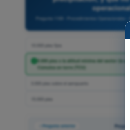
operaciona
Pregunta 1169 - Procedimientos Operacionales - 
10.000 pies fijos
5.000 pies o la altitud mínima del sector (la
Cúmulos en torre (TCU)
3.000 pies sobre el aeropuerto
15.000 pies
Pregunta anterior
Pregunt