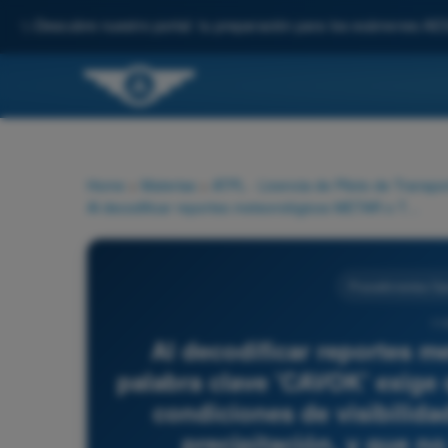
✨
Descubre nuestro portal: tu preparación para los exámenes AE
Home
>
Materias
>
ATPL - Licencia de Piloto de Transpo
Al decodificar reportes meteorológicos METAR o TAF, la palabra clave 'CAVOK' exige que se cumplan simultáneamente condiciones de visibilidad de 10 km o más, ausencia de precipitación, y que no haya nubes de importancia operacional por debajo de:
Procedimientos Op
11
Al decodificar reportes 
palabra clave 'CAVOK' exige
condiciones de visibilid
precipitación, y que n