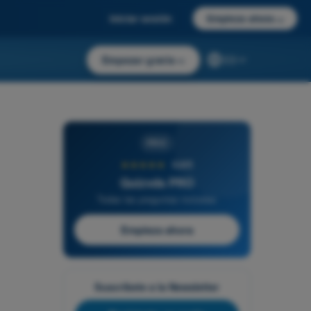
Iniciar sesión
Empieza ahora
→
Empezar gratis
→
ES
PRO
★★★★★
4,6/5
Quizvds PRO
Todas las preguntas incluidas
Empieza ahora
Suscríbete a la Newsletter