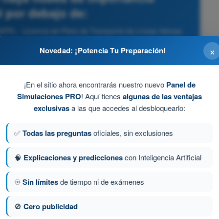
l por debajo de:
ATPL - Licencia de Piloto de Transporte de Líneas Aéreas
×
Novedad: ¡Potencia Tu Preparación!
¡En el sitio ahora encontrarás nuestro nuevo
Panel de
Simulaciones PRO
! Aquí tienes
algunas de las ventajas
 que sea mayor), y ausencia total de Cumulonimbos (CB) o
exclusivas
a las que accedes al desbloquearlo:
✅
Todas las preguntas
oficiales, sin exclusiones
🧠
Explicaciones y predicciones
con Inteligencia Artificial
♾️
Sin límites
de tiempo ni de exámenes
🚫
Cero publicidad
a 411 de 450
Siguiente pregunta