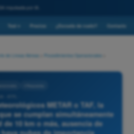
SA impulsada por IA.
Test
Precios
¿Escuela de vuelo?
Contacto
▾
rte de Líneas Aéreas
>
Procedimientos Operacionales
>
eracionales
4 Respuestas
69 - ATPL -
meteorológicos METAR o TAF, la
 que se cumplan simultáneamente
ad de 10 km o más, ausencia de
o haya nubes de importancia