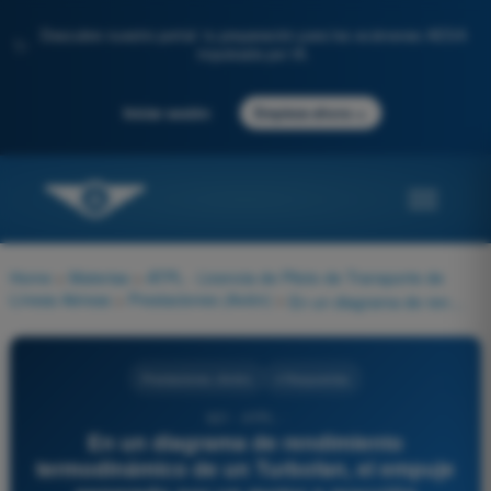
Descubre nuestro portal: tu preparación para los exámenes AESA
✨
impulsada por IA.
→
Iniciar sesión
Empieza ahora
Home
>
Materias
>
ATPL - Licencia de Piloto de Transporte de
Líneas Aéreas
>
Prestaciones (Avión)
>
En un diagrama de rendimiento termodinámico de un Turbofan, el empuje generado por un motor a reacción depende fundamentalmente del Principio de Newton. Este principio se resume operativamente en que la turbina debe propiciar la fórmula:
Prestaciones (Avión)
4 Respuestas
621 - ATPL -
En un diagrama de rendimiento
termodinámico de un Turbofan, el empuje