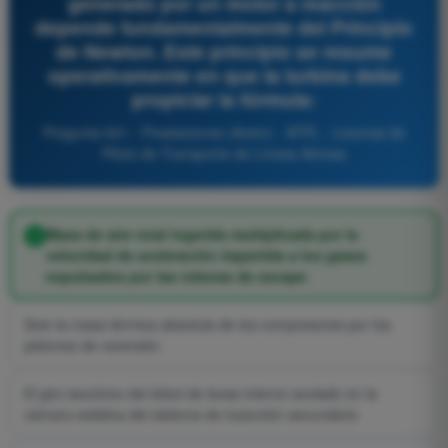
generado por un motor a reacción
depende fundamentalmente del Principio
de Newton. Este principio se resume
operativamente en que la turbina debe
propiciar la fórmula:
Pregunta 621 - Prestaciones (Avión) - ATPL - Licencia de
Piloto de Transporte de Líneas Aéreas
Masa de aire total ingerida multiplicada por la
velocidad de aceleración impartida a los gases
expulsados por las toberas de escape
Solo la masa térmica absoluta de los compresores por los
pistones de reversión
El giro isocórico del árbol de levas interno anclado en la
cámara estática del sistema de inyección secundario