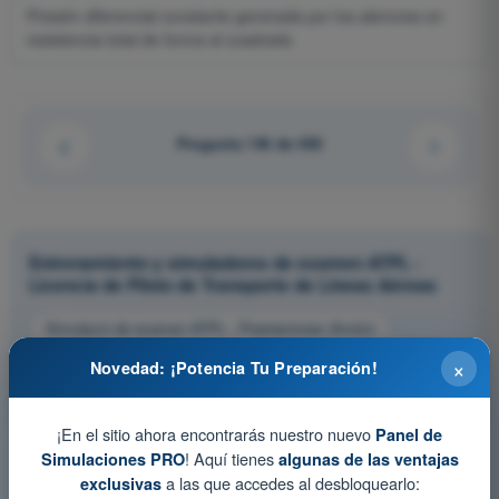
Presión diferencial constante generada por los alerones en
resistencia total de forma al cuadrado
Pregunta 146 de 450
Entrenamiento y simuladores de examen ATPL -
Licencia de Piloto de Transporte de Líneas Aéreas
Simulacro de examen ATPL - Prestaciones (Avión)
Test de Entrenamiento ATPL - Prestaciones (Avión)
×
Novedad: ¡Potencia Tu Preparación!
Examen en PDF ATPL - Prestaciones (Avión)
¡En el sitio ahora encontrarás nuestro nuevo
Panel de
! Aquí tienes
Simulaciones PRO
algunas de las ventajas
a las que accedes al desbloquearlo:
exclusivas