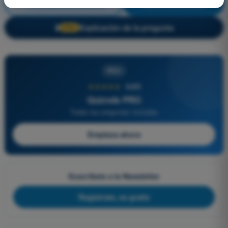
Prestaciones (Avión)
¡Entrenamiento!
Explicación de la pregunta
🔒
PRO
PRO
★★★★★
4,6/5
Quizvds PRO
Todas las preguntas incluidas
Empieza ahora
Suscríbete a la Newsletter
Regístrate, es gratis