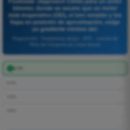
Frustrada' (Approach Climb) para un avión
bimotor, donde se asume que un motor
está inoperativo (OEI), el tren retraído y los
flaps en posición de aproximación, exige
un gradiente mínimo del:
Pregunta 835 - Prestaciones (Avión) - ATPL - Licencia de
Piloto de Transporte de Líneas Aéreas
2.1%
2.4%
3.2%
0.8%