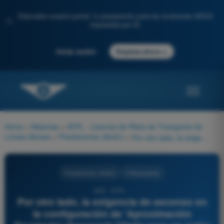
Descubre nuestro portal: tu preparación para los exámenes AESA
✨
impulsada por IA.
→
Iniciar sesión
Empieza ahora
Home
>
Materias
>
ATPL - Licencia de Piloto de Transporte de
Líneas Aéreas
>
Prestaciones (Avión)
>
Por otro lado, la exigencia de ascenso en la configuración de 'Aproximación Frustrada' (Approach Climb) para un avión bimotor, donde se asume que un motor está inoperativo (OEI), el tren retraído y los flaps en posición de aproximación, exige un gradiente mínimo del:
Prestaciones (Avión)
4 Respuestas
835 - ATPL -
Por otro lado, la exigencia de ascenso en
la configuración de 'Aproximación