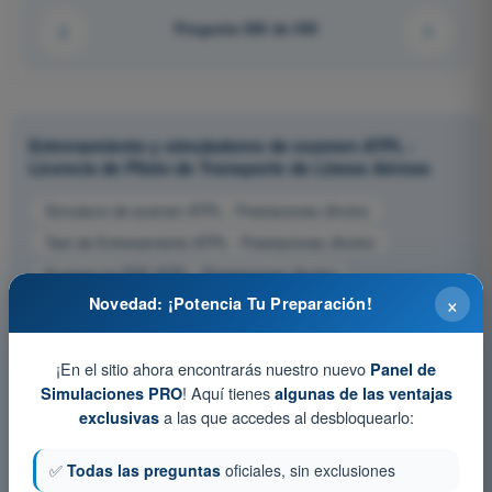
Pregunta 360 de 450
Entrenamiento y simuladores de examen ATPL -
Licencia de Piloto de Transporte de Líneas Aéreas
Simulacro de examen ATPL - Prestaciones (Avión)
Test de Entrenamiento ATPL - Prestaciones (Avión)
Examen en PDF ATPL - Prestaciones (Avión)
×
Novedad: ¡Potencia Tu Preparación!
¡En el sitio ahora encontrarás nuestro nuevo
Panel de
! Aquí tienes
Simulaciones PRO
algunas de las ventajas
a las que accedes al desbloquearlo:
exclusivas
✅
Todas las preguntas
oficiales, sin exclusiones