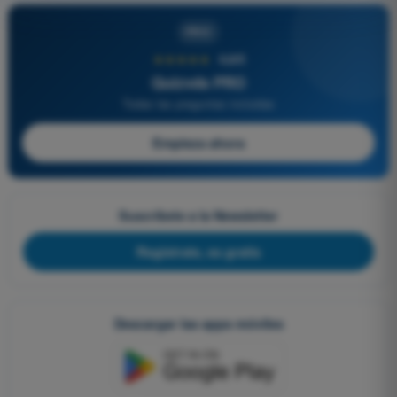
PRO
★★★★★
4,6/5
Quizvds PRO
Todas las preguntas incluidas
Empieza ahora
Suscríbete a la Newsletter
Regístrate, es gratis
Descargar las apps móviles