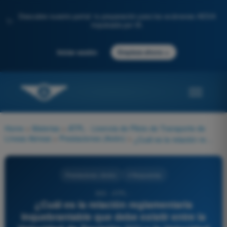
Descubre nuestro portal: tu preparación para los exámenes AESA
✨
impulsada por IA.
→
Iniciar sesión
Empieza ahora
Home
>
Materias
>
ATPL - Licencia de Piloto de Transporte de
Líneas Aéreas
>
Prestaciones (Avión)
>
¿Cuál es la relación reglamentaria inquebrantable que debe existir entre la Velocidad de Decisión (V1) y la Velocidad Mínima de Control en Tierra (VMCG)?
Prestaciones (Avión)
4 Respuestas
843 - ATPL -
¿Cuál es la relación reglamentaria
inquebrantable que debe existir entre la