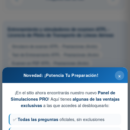
Entrenamiento y simuladores de examen ATPL -
Licencia de Piloto de Transporte de Líneas Aéreas
Simulacro de examen ATPL - Prestaciones (Avión)
Test de Entrenamiento ATPL - Prestaciones (Avión)
Examen en PDF ATPL - Prestaciones (Avión)
×
Novedad: ¡Potencia Tu Preparación!
¡En el sitio ahora encontrarás nuestro nuevo
Panel de
! Aquí tienes
Simulaciones PRO
algunas de las ventajas
a las que accedes al desbloquearlo:
exclusivas
✅
Todas las preguntas
oficiales, sin exclusiones