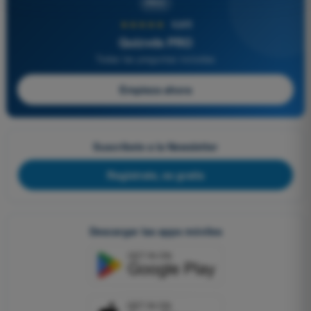
PRO
★★★★★
4,6/5
Quizvds PRO
Todas las preguntas incluidas
Empieza ahora
Suscríbete a la Newsletter
Regístrate, es gratis
Descargar las apps móviles