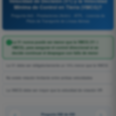
Velocidad de Decisión (V1) y la Velocidad
Mínima de Control en Tierra (VMCG)?
Pregunta 843 - Prestaciones (Avión) - ATPL - Licencia de
Piloto de Transporte de Líneas Aéreas
La V1 nunca puede ser menor que la VMCG (V1 ≥
VMCG), para asegurar el control direccional si se
decide continuar el despegue con fallo de motor
La V1 debe ser obligatoriamente un 10% menor que la VMCG
No existe relación limitante entre ambas velocidades
La VMCG debe ser mayor que la velocidad de rotación VR
Pregunta 368 de 450