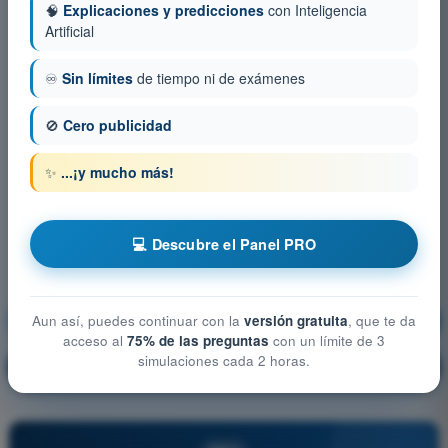
🧠
Explicaciones y predicciones
con Inteligencia
Artificial
♾️
Sin límites
de tiempo ni de exámenes
🚫
Cero publicidad
✨
...¡y mucho más!
💻 Descubre el Panel PRO
Prestaciones (Avión)
¡Entrenamiento!
Aun así, puedes continuar con la
versión gratuita
, que te da
acceso al
75% de las preguntas
con un límite de 3
simulaciones cada 2 horas.
Explicación de la pregunta
🔒
PRO