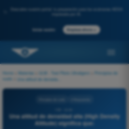
Descubre nuestro portal: tu preparación para los exámenes AESA
✨
impulsada por IA.
→
Iniciar sesión
Empieza ahora
Home
>
Materias
>
ULM - Test Piloto Ultraligero
>
Principios de
vuelo
>
Una altitud de densidad alta (High Density Altitude) significa que:
Principios de vuelo
4 Respuestas
159 - ULM -
Una altitud de densidad alta (High Density
Altitude) significa que: