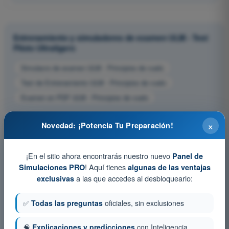
Entrenamiento y simuladores de examen ULM - Test
Piloto Ultraligero
Simulacro de examen ULM - Principios de vuelo
Test de Entrenamiento ULM - Principios de vuelo
Examen en PDF ULM - Principios de vuelo
×
Novedad: ¡Potencia Tu Preparación!
¡En el sitio ahora encontrarás nuestro nuevo
Panel de
! Aquí tienes
Simulaciones PRO
algunas de las ventajas
a las que accedes al desbloquearlo:
exclusivas
✅
Todas las preguntas
oficiales, sin exclusiones
🧠
Explicaciones y predicciones
con Inteligencia