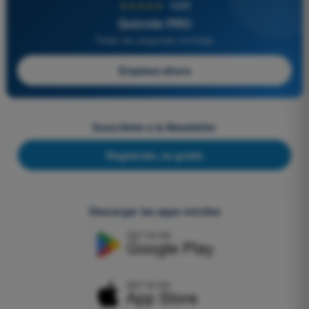
★★★★★
4,6/5
Quizvds PRO
Todas las preguntas incluidas
Empieza ahora
Suscríbete a la Newsletter
Regístrate, es gratis
Descargar las apps móviles