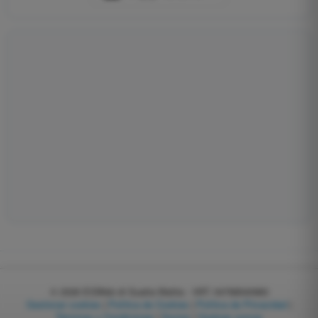
© 2026
EGWeb di Guatta Mattia - VAT: 04768540983
Gestionar cookies
|
Política de Cookies
|
Política de Privacidad
|
Términos y Condiciones
|
Socios
|
Quiénes somos