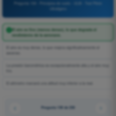
Pregunta 159 - Principios de vuelo - ULM - Test Piloto
Ultraligero
El aire es fino (menos denso), lo que degrada el
rendimiento de la aeronave.
El aire es muy denso, lo que mejora significativamente el
ascenso.
La presión barométrica es excepcionalmente alta y el aire muy
frío.
El altímetro marcará una altitud muy inferior a la real.
Pregunta 159 de 250