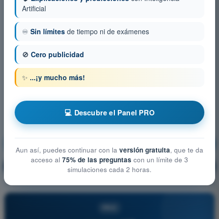
Artificial
♾️
Sin límites
de tiempo ni de exámenes
🚫
Cero publicidad
✨
...¡y mucho más!
💻 Descubre el Panel PRO
Principios de vuelo
¡Entrenamiento!
Aun así, puedes continuar con la
versión gratuita
, que te da
acceso al
75% de las preguntas
con un límite de 3
Explicación de la pregunta
🔒
PRO
simulaciones cada 2 horas.
PRO