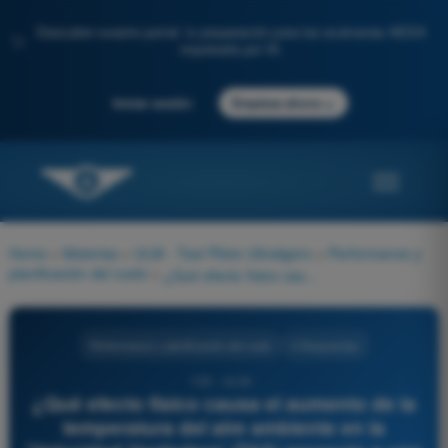
Descubre nuestro portal: tu preparación para los exámenes AESA
✨
impulsada por IA.
→
Iniciar sesión
Empieza ahora
Home
>
Materias
>
ULM - Test Piloto Ultraligero
>
Performance y
planificación del vuelo
>
¿Qué efecto físico causa el aumento de la temperatura del aire ambiente en la 'Velocidad Verdadera' (TAS) respecto a una misma 'Velocidad Indicada' (IAS)?
Performance y planificación del vuelo
4 Respuestas
100 - ULM -
¿Qué efecto físico causa el aumento de la
temperatura del aire ambiente en la