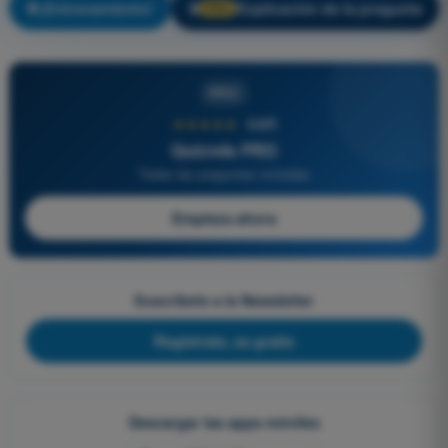
¡Entrenamiento!
Explicación de la pregunta
🔒
PRO
PRO
★★★★★
4,6/5
Quizvds PRO
Todas las preguntas incluidas
Empieza ahora
Suscríbete a la Newsletter
Regístrate, es gratis
Descargar las apps móviles