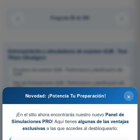
Pregunta 99 de 293
Entrenamiento y simuladores de examen ULM - Test
Piloto Ultraligero
Simulacro de examen ULM - Performance y planificación del
vuelo
Test de Entrenamiento ULM - Performance y planificación del
vuelo
×
Novedad: ¡Potencia Tu Preparación!
Examen en PDF ULM - Performance y planificación del vuelo
¡En el sitio ahora encontrarás nuestro nuevo
Panel de
! Aquí tienes
Simulaciones PRO
algunas de las ventajas
a las que accedes al desbloquearlo:
exclusivas