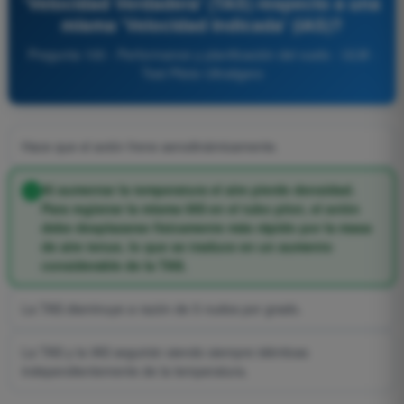
'Velocidad Verdadera' (TAS) respecto a una
misma 'Velocidad Indicada' (IAS)?
Pregunta 100 - Performance y planificación del vuelo - ULM -
Test Piloto Ultraligero
Hace que el avión frene aerodinámicamente.
Al aumentar la temperatura el aire pierde densidad.
Para registrar la misma IAS en el tubo pitot, el avión
debe desplazarse físicamente más rápido por la masa
de aire tenue, lo que se traduce en un aumento
considerable de la TAS.
La TAS disminuye a razón de 5 nudos por grado.
La TAS y la IAS seguirán siendo siempre idénticas
independientemente de la temperatura.