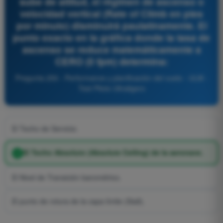
sube de altitud, el régimen de ascenso o
velocidad vertical (Rate of Climb en pies
por minuto) disminuirá paulatinamente. El
punto exacto en la gráfica donde la tasa de
ascenso se reduce matemáticamente a
CERO (0 fpm) determina:
Pregunta 250 - Performance y planificación del vuelo - ULM -
Test Piloto Ultraligero
El Techo de Servicio.
El Techo Absoluto (Absolute Ceiling) de la aeronave.
El Nivel de Transición barométrico.
El punto de rotura de la capa límite (Stall).