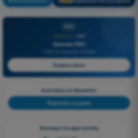
¡Entrenamiento!
Explicación de la pregunta
🔒
PRO
PRO
★★★★★
4,6/5
Quizvds PRO
Todas las preguntas incluidas
Empieza ahora
Suscríbete a la Newsletter
Regístrate, es gratis
Descargar las apps móviles