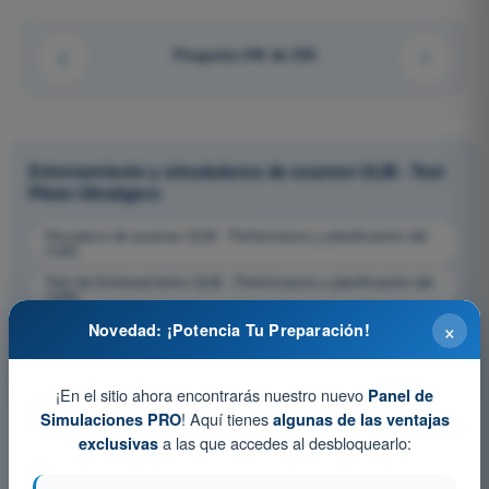
Pregunta 245 de 293
Entrenamiento y simuladores de examen ULM - Test
Piloto Ultraligero
Simulacro de examen ULM - Performance y planificación del
vuelo
Test de Entrenamiento ULM - Performance y planificación del
vuelo
×
Examen en PDF ULM - Performance y planificación del vuelo
Novedad: ¡Potencia Tu Preparación!
¡En el sitio ahora encontrarás nuestro nuevo
Panel de
! Aquí tienes
Simulaciones PRO
algunas de las ventajas
a las que accedes al desbloquearlo:
exclusivas