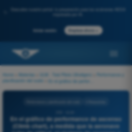
Descubre nuestro portal: tu preparación para los exámenes AESA
✨
impulsada por IA.
→
Iniciar sesión
Empieza ahora
Home
>
Materias
>
ULM - Test Piloto Ultraligero
>
Performance y
planificación del vuelo
>
En el gráfico de performance de ascenso (Climb chart), a medida que la aeronave sube de altitud, el régimen de ascenso o velocidad vertical (Rate of Climb en pies por minuto) disminuirá paulatinamente. El punto exacto en la gráfica donde la tasa de ascenso se reduce matemáticamente a CERO (0 fpm) determina:
Performance y planificación del vuelo
4 Respuestas
250 - ULM -
En el gráfico de performance de ascenso
(Climb chart), a medida que la aeronave