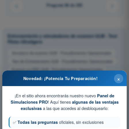
Pregunta 96 de 239
Entrenamiento y simuladores de examen ULM - Test
Piloto Ultraligero
Simulacro de examen ULM - Procedimientos Operacionales
Test de Entrenamiento ULM - Procedimientos Operacionales
Examen en PDF ULM - Procedimientos Operacionales
×
Novedad: ¡Potencia Tu Preparación!
¡En el sitio ahora encontrarás nuestro nuevo
Panel de
! Aquí tienes
Simulaciones PRO
algunas de las ventajas
a las que accedes al desbloquearlo:
exclusivas
✅
Todas las preguntas
oficiales, sin exclusiones