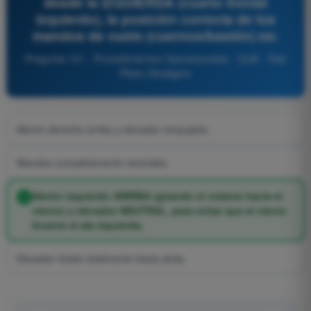
desde la IZQUIERDA (cuarto frontal
izquierdo), la posición correcta de los
mandos de vuelo (cuernos/bastón) es:
Pregunta 101 - Procedimientos Operacionales - ULM - Test
Piloto Ultraligero
Alerón derecho arriba y elevador empujado.
Mandos completamente neutrales.
Alerón izquierdo ARRIBA (girando el volante hacia el
viento) y elevador NEUTRAL, para evitar que el viento
levante el ala izquierda.
Elevador tirado totalmente hacia atrás.