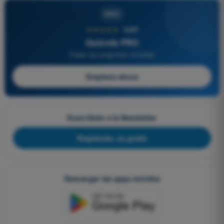
PRO
★★★★★
4,6/5
Quizvds PRO
Todas las preguntas incluidas
Empieza ahora
Suscríbete a la Newsletter
Regístrate, es gratis
Descargar las apps móviles