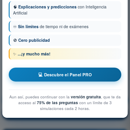
🧠
Explicaciones y predicciones
con Inteligencia
Artificial
♾️
Sin límites
de tiempo ni de exámenes
🚫
Cero publicidad
✨
...¡y mucho más!
💻 Descubre el Panel PRO
Aun así, puedes continuar con la
versión gratuita
, que te da
Procedimientos Operacionales
¡Entrenamiento!
acceso al
75% de las preguntas
con un límite de 3
simulaciones cada 2 horas.
Explicación de la pregunta
🔒
PRO