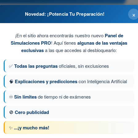
×
Novedad: ¡Potencia Tu Preparación!
¡En el sitio ahora encontrarás nuestro nuevo
Panel de
controlador aéreo, la cual debe ser siempre colacionada
cruzar la línea de espera.
Simulaciones PRO
! Aquí tienes
algunas de las ventajas
exclusivas
a las que accedes al desbloquearlo:
✅
Todas las preguntas
oficiales, sin exclusiones
ráfico.
🧠
Explicaciones y predicciones
con Inteligencia Artificial
♾️
Sin límites
de tiempo ni de exámenes
a 130 de 239
Siguiente pregunta
🚫
Cero publicidad
✨
...¡y mucho más!
M - Test Piloto Ultraligero