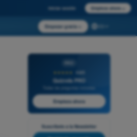
Iniciar sesión
Empieza ahora
→
Empezar gratis
→
ES
PRO
★★★★★
4,6/5
Quizvds PRO
Todas las preguntas incluidas
Empieza ahora
Suscríbete a la Newsletter