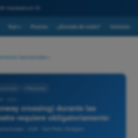
SA impulsada por IA.
Test
Precios
¿Escuela de vuelo?
Contacto
▾
imientos Operacionales
>
eracionales
4 Respuestas
35 - ULM -
unway crossing) durante las
estre requiere obligatoriamente:
racionales - ULM - Test Piloto Ultraligero