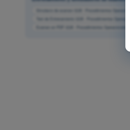
Simulacro de examen ULM - Procedimientos Operacion
Test de Entrenamiento ULM - Procedimientos Operacio
Examen en PDF ULM - Procedimientos Operacionales