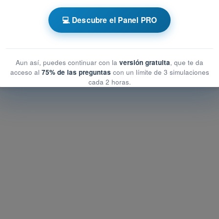
ales
💻 Descubre el Panel PRO
nales
Aun así, puedes continuar con la
versión gratuita
, que te da
acceso al
75% de las preguntas
con un límite de 3 simulaciones
cada 2 horas.