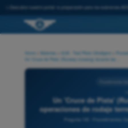
✨
Descubre nuestro portal: tu preparación para los exámenes AE
Home
>
Materias
>
ULM - Test Piloto Ultraligero
>
Proced
Un 'Cruce de Pista' (Runway crossing) durante las operaciones de rodaje terrestre requiere obligatoriamente:
Procedimientos Op
1
Un 'Cruce de Pista' (R
operaciones de rodaje terr
Pregunta 135 - Procedimientos Ope