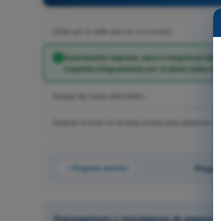
Gritar por la radio que se va a cruzar.
Autorización expresa, clara e inequívoca del 
(repetida íntegramente) por el piloto antes de 
Apagar las luces anticolisión.
Detener el avión en la línea central para observar el t
Pregunta anterior
Pregunt
Entrenamiento y simuladores de examen UL