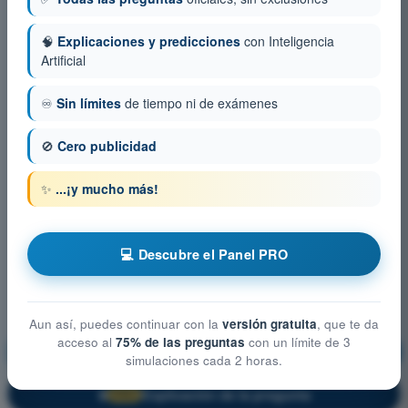
🧠
Explicaciones y predicciones
con Inteligencia
Artificial
♾️
Sin límites
de tiempo ni de exámenes
🚫
Cero publicidad
✨
...¡y mucho más!
💻 Descubre el Panel PRO
Aun así, puedes continuar con la
versión gratuita
, que te da
acceso al
75% de las preguntas
con un límite de 3
Procedimientos Operacionales
¡Entrenamiento!
simulaciones cada 2 horas.
Explicación de la pregunta
🔒
PRO