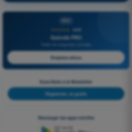
PRO
★★★★★
4,6/5
Quizvds PRO
Todas las preguntas incluidas
Empieza ahora
Suscríbete a la Newsletter
Regístrate, es gratis
Descargar las apps móviles