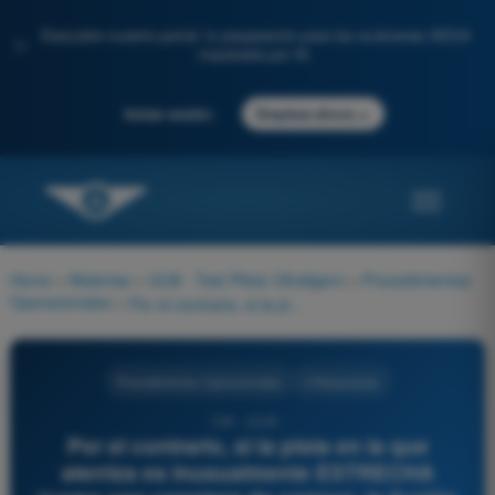
Descubre nuestro portal: tu preparación para los exámenes AESA
✨
impulsada por IA.
→
Iniciar sesión
Empieza ahora
Home
>
Materias
>
ULM - Test Piloto Ultraligero
>
Procedimientos
Operacionales
>
Por el contrario, si la pista en la que aterriza es inusualmente ESTRECHA (como una carretera de campo), la ilusión visual generada le engañará haciéndole creer que:
Procedimientos Operacionales
4 Respuestas
194 - ULM -
Por el contrario, si la pista en la que
aterriza es inusualmente ESTRECHA