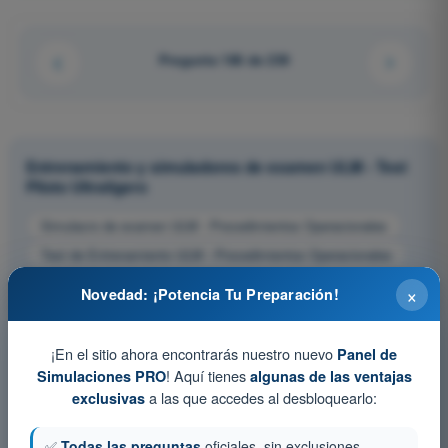
Pregunta 186 de 239
Entrenamiento y simuladores de examen ULM - Test
Piloto Ultraligero
Simulacro de examen ULM - Procedimientos Operacionales
Test de Entrenamiento ULM - Procedimientos Operacionales
Examen en PDF ULM - Procedimientos Operacionales
×
Novedad: ¡Potencia Tu Preparación!
¡En el sitio ahora encontrarás nuestro nuevo
Panel de
! Aquí tienes
Simulaciones PRO
algunas de las ventajas
a las que accedes al desbloquearlo:
exclusivas
✅
Todas las preguntas
oficiales, sin exclusiones