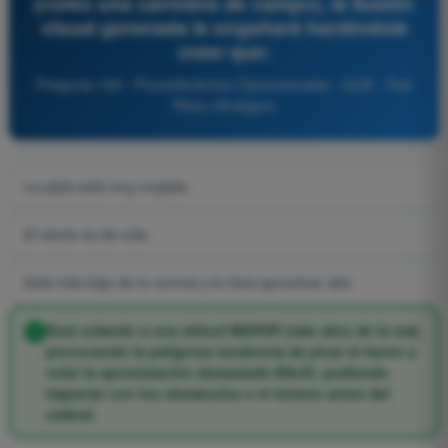
(como una carretera de campo), la ilusión
visual generada le engañará haciéndole
creer que:
Pregunta 194 - Procedimientos Operacionales - ULM - Test
Piloto Ultraligero
La pista está muy mojada.
El viento es de cola.
Está más bajo de lo normal y le hará aproximar alto.
Está volando a una altitud MAYOR (más alto) de la real,
provocando la peligrosa tendencia de picar el morro y
volar la aproximación demasiado BAJO, pudiendo
impactar con los obstáculos o el terreno antes del
umbral.