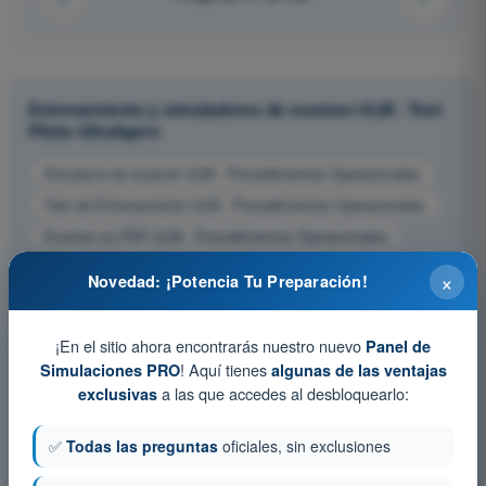
Entrenamiento y simuladores de examen ULM - Test
Piloto Ultraligero
Simulacro de examen ULM - Procedimientos Operacionales
Test de Entrenamiento ULM - Procedimientos Operacionales
Examen en PDF ULM - Procedimientos Operacionales
×
Novedad: ¡Potencia Tu Preparación!
¡En el sitio ahora encontrarás nuestro nuevo
Panel de
! Aquí tienes
Simulaciones PRO
algunas de las ventajas
a las que accedes al desbloquearlo:
exclusivas
✅
Todas las preguntas
oficiales, sin exclusiones