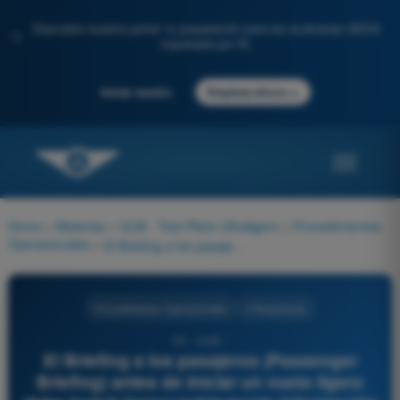
Descubre nuestro portal: tu preparación para los exámenes AESA
✨
impulsada por IA.
→
Iniciar sesión
Empieza ahora
Home
>
Materias
>
ULM - Test Piloto Ultraligero
>
Procedimientos
Operacionales
>
El Briefing a los pasajeros (Passenger Briefing) antes de iniciar un vuelo ligero debe incluir inexcusablemente información e instrucciones sobre:
Procedimientos Operacionales
4 Respuestas
32 - ULM -
El Briefing a los pasajeros (Passenger
Briefing) antes de iniciar un vuelo ligero