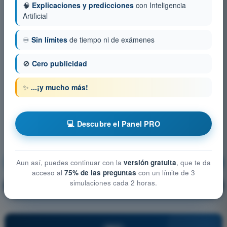
🧠
Explicaciones y predicciones
con Inteligencia
Artificial
♾️
Sin límites
de tiempo ni de exámenes
🚫
Cero publicidad
✨
...¡y mucho más!
💻 Descubre el Panel PRO
Procedimientos Operacionales
¡Entrenamiento!
Aun así, puedes continuar con la
versión gratuita
, que te da
acceso al
75% de las preguntas
con un límite de 3
simulaciones cada 2 horas.
Explicación de la pregunta
🔒
PRO