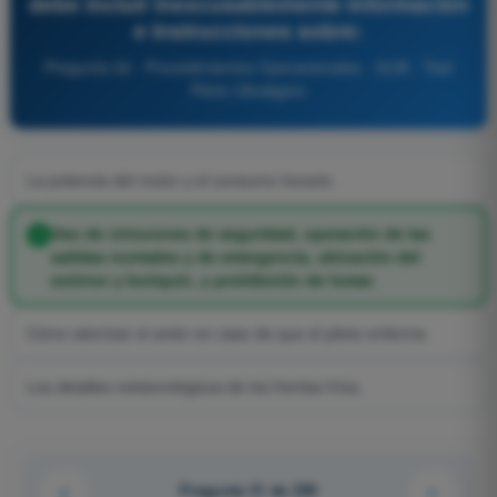
debe incluir inexcusablemente información
e instrucciones sobre:
Pregunta 32 - Procedimientos Operacionales - ULM - Test
Piloto Ultraligero
La potencia del motor y el consumo horario.
Uso de cinturones de seguridad, operación de las
salidas normales y de emergencia, ubicación del
extintor y botiquín, y prohibición de fumar.
Cómo aterrizar el avión en caso de que el piloto enferme.
Los detalles meteorológicos de los frentes fríos.
Pregunta 31 de 239