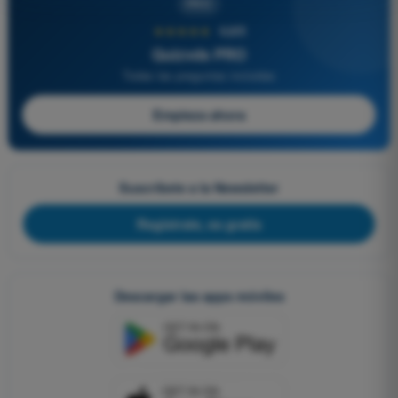
PRO
★★★★★
4,6/5
Quizvds PRO
Todas las preguntas incluidas
Empieza ahora
Suscríbete a la Newsletter
Regístrate, es gratis
Descargar las apps móviles