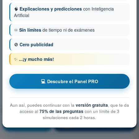
🧠
Explicaciones y predicciones
con Inteligencia
Artificial
♾️
Sin límites
de tiempo ni de exámenes
🚫
Cero publicidad
✨
...¡y mucho más!
💻 Descubre el Panel PRO
Aun así, puedes continuar con la
versión gratuita
, que te da
Conocimiento general de la aeronave
acceso al
75% de las preguntas
con un límite de 3
simulaciones cada 2 horas.
¡Entrenamiento!
Explicación de la pregunta
🔒
PRO