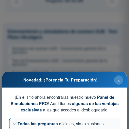
Pregunta 165 de 200
Entrenamiento y simuladores de examen ULM - Test
Piloto Ultraligero
Simulacro de examen ULM - Conocimiento general de la
aeronave
Test de Entrenamiento ULM - Conocimiento general de la
aeronave
Examen en PDF ULM - Conocimiento general de la aeronave
×
Novedad: ¡Potencia Tu Preparación!
¡En el sitio ahora encontrarás nuestro nuevo
Panel de
! Aquí tienes
Simulaciones PRO
algunas de las ventajas
a las que accedes al desbloquearlo:
exclusivas
✅
Todas las preguntas
oficiales, sin exclusiones