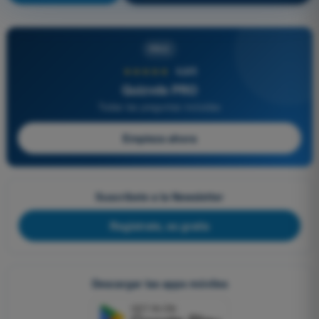
PRO
★★★★★
4,6/5
Quizvds PRO
Todas las preguntas incluidas
Empieza ahora
Suscríbete a la Newsletter
Regístrate, es gratis
Descargar las apps móviles