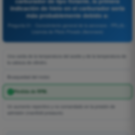
carburador de tipo flotante, la primera
indicación de hielo en el carburador sería
más probablemente debido a:
Pregunta 51 - Conocimiento general de la aeronave - PPL(A) -
Licencia de Piloto Privado (Aeronave)
Una caída de la temperatura del aceite y de la temperatura de
la cabeza de cilindro.
Brusquedad del motor.
Pérdida de RPM.
Un aumento repentino y no comandado en la presión de
admisión (manifold pressure).