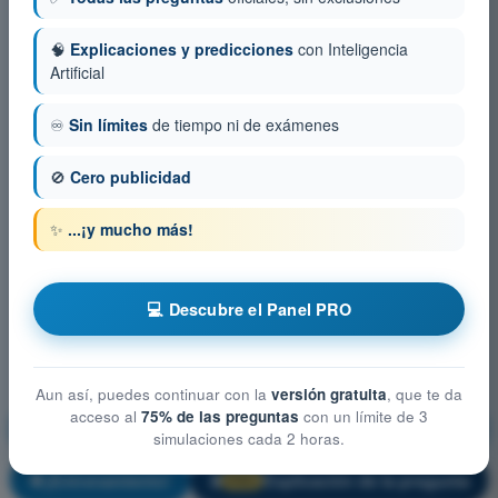
🧠
Explicaciones y predicciones
con Inteligencia
Artificial
♾️
Sin límites
de tiempo ni de exámenes
🚫
Cero publicidad
✨
...¡y mucho más!
💻 Descubre el Panel PRO
Aun así, puedes continuar con la
versión gratuita
, que te da
acceso al
75% de las preguntas
con un límite de 3
Conocimiento general de la aeronave
simulaciones cada 2 horas.
¡Entrenamiento!
Explicación de la pregunta
🔒
PRO