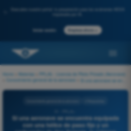
Descubre nuestro portal: tu preparación para los exámenes AESA
✨
impulsada por IA.
→
Iniciar sesión
Empieza ahora
Home
>
Materias
>
PPL(A) - Licencia de Piloto Privado (Aeronave)
>
Conocimiento general de la aeronave
>
Si una aeronave se encuentra equipada con una hélice de paso fijo y un carburador de tipo flotante, la primera indicación de hielo en el carburador sería más probablemente debido a:
Conocimiento general de la aeronave
4 Respuestas
51 - PPL(A) -
Si una aeronave se encuentra equipada
con una hélice de paso fijo y un