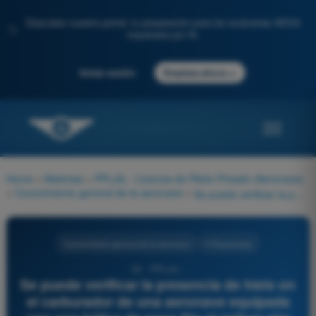
Descubre nuestro portal: tu preparación para los exámenes AESA
✨
impulsada por IA.
→
Iniciar sesión
Empieza ahora
Home
>
Materias
>
PPL(A) - Licencia de Piloto Privado (Aeronave)
>
Conocimiento general de la aeronave
>
Se puede verificar la presencia de hielo en el carburador de una aeronave equipada con una hélice de paso fijo al aplicar aire caliente al carburador y notar:
Conocimiento general de la aeronave
4 Respuestas
52 - PPL(A) -
Se puede verificar la presencia de hielo en
el carburador de una aeronave equipada