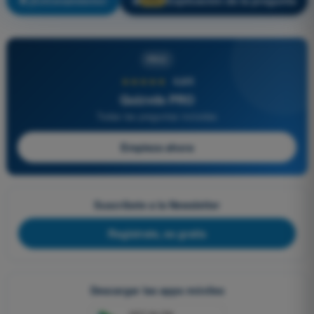
¡Entrenamiento!
Explicación de la pregunta
🔒
PRO
PRO
★★★★★
4,6/5
Quizvds PRO
Todas las preguntas incluidas
Empieza ahora
Suscríbete a la Newsletter
Regístrate, es gratis
Descargar las apps móviles