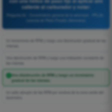
con una hélice de paso fijo al aplicar aire
caliente al carburador y notar:
Pregunta 52 - Conocimiento general de la aeronave - PPL(A) -
Licencia de Piloto Privado (Aeronave)
Un incremento de RPM y luego una disminución gradual de las
mismas.
Una disminución de RPM y luego una indicación constante de
las mismas.
Una disminución de RPM y luego un incremento
gradual de las mismas.
Un salto abrupto de las RPM por encima de la zona verde del
tacómetro.