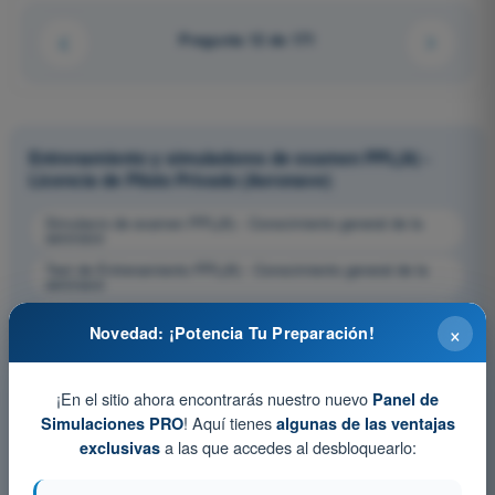
Pregunta 12 de 171
Entrenamiento y simuladores de examen PPL(A) -
Licencia de Piloto Privado (Aeronave)
Simulacro de examen PPL(A) - Conocimiento general de la
aeronave
Test de Entrenamiento PPL(A) - Conocimiento general de la
aeronave
Examen en PDF PPL(A) - Conocimiento general de la
×
aeronave
Novedad: ¡Potencia Tu Preparación!
¡En el sitio ahora encontrarás nuestro nuevo
Panel de
! Aquí tienes
Simulaciones PRO
algunas de las ventajas
a las que accedes al desbloquearlo:
exclusivas