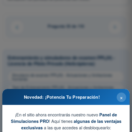
Pregunta 33 de 110
Entrenamiento y simuladores de examen PPL(H) -
Licencia de Piloto Privado (Helicópteros)
Simulacro de examen PPL(H) - Actuaciones y limitaciones
humanas
Test de Entrenamiento PPL(H) - Actuaciones y limitaciones
humanas
×
Novedad: ¡Potencia Tu Preparación!
Examen en PDF PPL(H) - Actuaciones y limitaciones
humanas
¡En el sitio ahora encontrarás nuestro nuevo
Panel de
! Aquí tienes
Simulaciones PRO
algunas de las ventajas
a las que accedes al desbloquearlo:
exclusivas