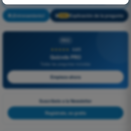
Actuaciones y limitaciones humanas
¡Entrenamiento!
Explicación de la pregunta
🔒
PRO
PRO
★★★★★
4,6/5
Quizvds PRO
Todas las preguntas incluidas
Empieza ahora
Suscríbete a la Newsletter
Regístrate, es gratis