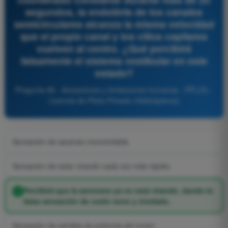
segundos, la endolinfa de los canales
semicirculares alcanza la misma velocidad
que el propio canal y los cilios capilares
vuelven al centro. ¿Qué percibirá
falsamente el sistema vestibular en este
estado?
Pregunta 98 - Actuaciones y limitaciones humanas - PPL(H) -
Licencia de Piloto Privado (Helicópteros)
Sensación de ascenso incontrolable.
Sensación de estar virando cada vez más rápido.
Percibirá que la aeronave ya no está virando, dando la
falsa sensación de vuelo recto y nivelado.
Sensación de pérdida de potencia del motor.