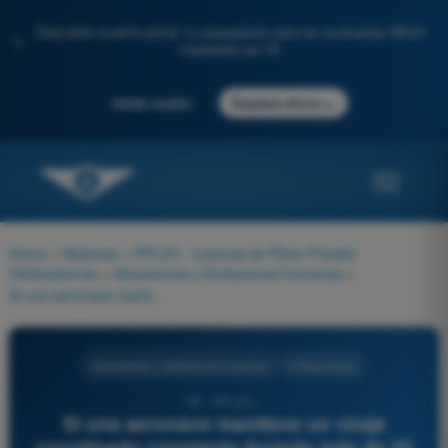
Descubre nuestro portal: tu preparación para los exámenes AESA
✨
impulsada por IA.
→
Iniciar sesión
Empieza ahora
Home
>
Materias
>
PPL(H) - Licencia de Piloto Privado
(Helicópteros)
>
Actuaciones y limitaciones humanas
>
Si una aeronave mantiene un viraje coordinado constante durante más de 20 segundos, la endolinfa de los canales semicirculares alcanza la misma velocidad que el propio canal y los cilios capilares vuelven al centro. ¿Qué percibirá falsamente el sistema vestibular en este estado?
Actuaciones y limitaciones humanas
4 Respuestas
98 - PPL(H) -
Si una aeronave mantiene un viraje
coordinado constante durante más de 20